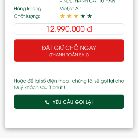
– KDL THÀNH CÁT TƯ HÃN
Hàng không:
Vietjet Air
★
★
★
★
★
Chất lượng:
12,990,000
đ
ĐẶT GIỮ CHỖ NGAY
(THANH TOÁN SAU)
Hoặc để lại số điện thoại, chúng tôi sẽ gọi lại cho
Quý khách sau ít phút !
YÊU CẦU GỌI LẠI