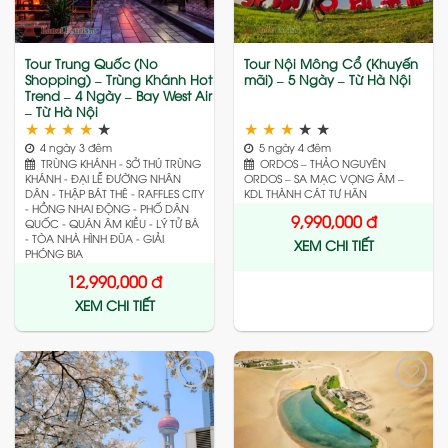
Tour Trung Quốc (No
Tour Nội Mông Cổ (Khuyến
Shopping) – Trùng Khánh Hot
mãi) – 5 Ngày – Từ Hà Nội
Trend – 4 Ngày – Bay West Air
– Từ Hà Nội
★
★
★
★
★
★
★
★
★
★
4 ngày 3 đêm
5 ngày 4 đêm
TRÙNG KHÁNH - SỞ THÚ TRÙNG
ORDOS – THẢO NGUYÊN
KHÁNH - ĐẠI LỄ ĐƯỜNG NHÂN
ORDOS – SA MẠC VỌNG ÂM –
DÂN - THẬP BÁT THÊ - RAFFLES CITY
KDL THÀNH CÁT TƯ HÃN
- HỒNG NHAI ĐỘNG - PHỐ DÂN
9,990,000
đ
QUỐC - QUÁN ÂM KIỀU - LÝ TỬ BÁ
- TÒA NHÀ HÌNH ĐŨA - GIẢI
XEM CHI TIẾT
PHÓNG BIA
12,990,000
đ
XEM CHI TIẾT
Add
Add
to
to
wishlist
wishlist