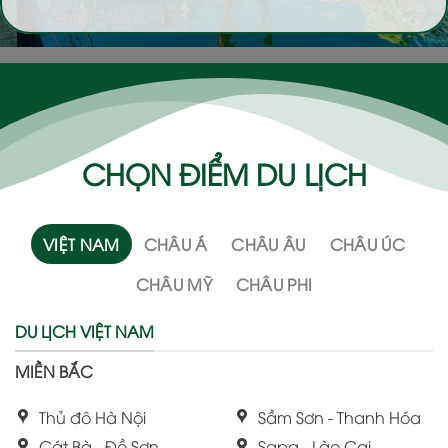
CHỌN ĐIỂM DU LỊCH
VIỆT NAM
CHÂU Á
CHÂU ÂU
CHÂU ÚC
CHÂU MỸ
CHÂU PHI
DU LỊCH VIỆT NAM
MIỀN BẮC
Thủ đô Hà Nội
Sầm Sơn - Thanh Hóa
Cát Bà - Đồ Sơn
Sapa - Lào Cai