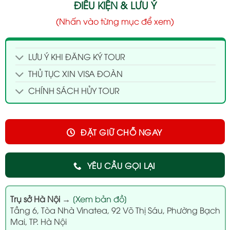
ĐIỀU KIỆN & LƯU Ý
(Nhấn vào từng mục để xem)
LƯU Ý KHI ĐĂNG KÝ TOUR
THỦ TỤC XIN VISA ĐOÀN
CHÍNH SÁCH HỦY TOUR
ĐẶT GIỮ CHỖ NGAY
YÊU CẦU GỌI LẠI
Trụ sở Hà Nội
→
[Xem bản đồ]
Tầng 6, Tòa Nhà Vinatea, 92 Võ Thị Sáu, Phường Bạch
Mai, TP. Hà Nội