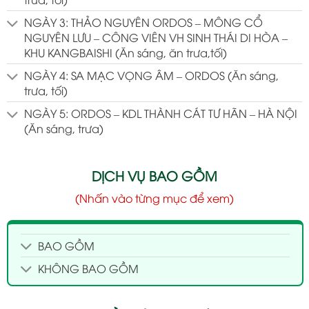
NGÀY 3: THẢO NGUYÊN ORDOS – MÔNG CỔ
NGUYÊN LƯU – CÔNG VIÊN VH SINH THÁI DI HÒA –
KHU KANGBAISHI (Ăn sáng, ăn trưa,tối)
NGÀY 4: SA MẠC VỌNG ÂM – ORDOS (Ăn sáng,
trưa, tối)
NGÀY 5: ORDOS – KDL THÀNH CÁT TƯ HÃN – HÀ NỘI
(Ăn sáng, trưa)
DỊCH VỤ BAO GỒM
(Nhấn vào từng mục để xem)
BAO GỒM
KHÔNG BAO GỒM