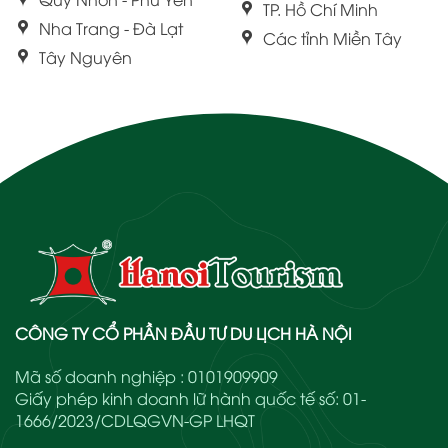
TP. Hồ Chí Minh
Nha Trang - Đà Lạt
Các tỉnh Miền Tây
Tây Nguyên
CÔNG TY CỔ PHẦN ĐẦU TƯ DU LỊCH HÀ NỘI
Mã số doanh nghiệp : 0101909909
Giấy phép kinh doanh lữ hành quốc tế số: 01-
1666/2023/CDLQGVN-GP LHQT