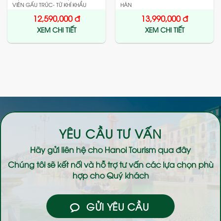
VIÊN GẤU TRÚC- TỪ KHÍ KHẨU
HÀN
12,590,000
đ
13,990,000
đ
XEM CHI TIẾT
XEM CHI TIẾT
YÊU CẦU TƯ VẤN
Hãy gửi liên hệ cho
Hanoi Tourism
qua đây
Chúng tôi sẽ kết nối và hỗ trợ tư vấn các lựa chọn phù
hợp cho Quý khách
GỬI YÊU CẦU