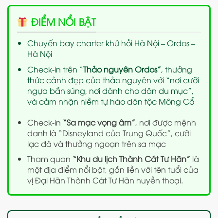
ĐIỂM NỔI BẬT
Chuyến bay charter khứ hồi Hà Nội – Ordos –
Hà Nội
Check-in trên “
Thảo nguyên Ordos”
, thưởng
thức cảnh đẹp của thảo nguyên với “nơi cưỡi
ngựa bắn súng, nơi dành cho dân du mục”,
và cảm nhận niềm tự hào dân tộc Mông Cổ
Check-in
“Sa mạc vọng âm”
, nơi được mệnh
danh là “Disneyland của Trung Quốc”, cưỡi
lạc đà và thưởng ngoạn trên sa mạc
Tham quan
“Khu du lịch Thành Cát Tư Hãn”
là
một địa điểm nổi bật, gắn liền với tên tuổi của
vị Đại Hãn Thành Cát Tư Hãn huyền thoại.