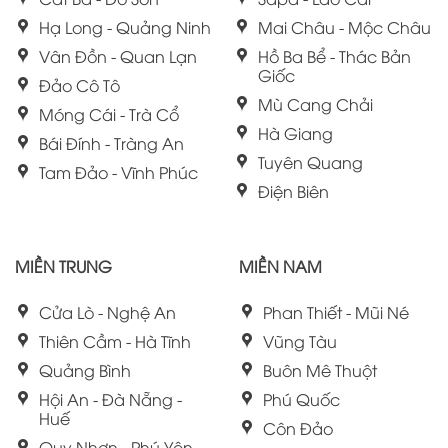
Hạ Long - Quảng Ninh
Mai Châu - Mộc Châu
Vân Đồn - Quan Lạn
Hồ Ba Bể - Thác Bản
Giốc
Đảo Cô Tô
Mù Cang Chải
Móng Cái - Trà Cổ
Hà Giang
Bái Đính - Tràng An
Tuyên Quang
Tam Đảo - Vĩnh Phúc
Điện Biên
MIỀN TRUNG
MIỀN NAM
Cửa Lò - Nghệ An
Phan Thiết - Mũi Né
Thiên Cầm - Hà Tĩnh
Vũng Tàu
Quảng Bình
Buôn Mê Thuột
Hội An - Đà Nẵng -
Phú Quốc
Huế
Côn Đảo
Quy Nhơn - Phú Yên