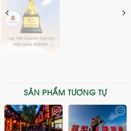
SẢN PHẨM TƯƠNG TỰ
Add
Add
to
to
wishlist
wishlist