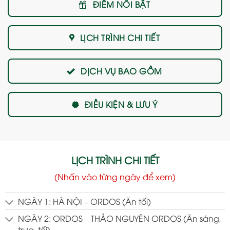
ĐIỂM NỔI BẬT
LỊCH TRÌNH CHI TIẾT
DỊCH VỤ BAO GỒM
ĐIỀU KIỆN & LƯU Ý
LỊCH TRÌNH CHI TIẾT
(Nhấn vào từng ngày để xem)
NGÀY 1: HÀ NỘI – ORDOS (Ăn tối)
NGÀY 2: ORDOS – THẢO NGUYÊN ORDOS (Ăn sáng,
trưa, tối)