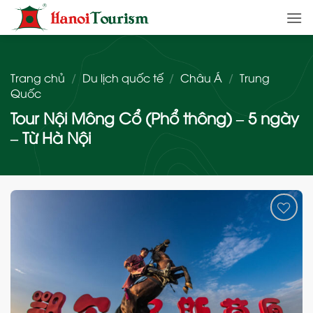
Bỏ
qua
nội
dung
Trang chủ
/
Du lịch quốc tế
/
Châu Á
/
Trung
Quốc
Tour Nội Mông Cổ (Phổ thông) – 5 ngày
– Từ Hà Nội
Add
to
wishlist