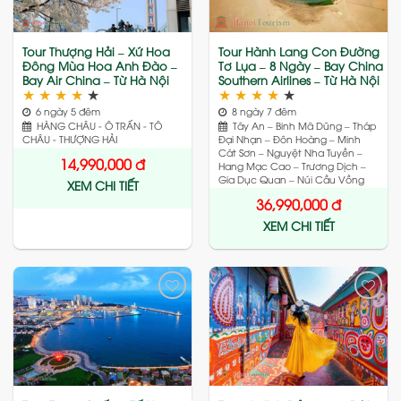
Tour Thượng Hải – Xứ Hoa
Tour Hành Lang Con Đường
Đông Mùa Hoa Anh Đào –
Tơ Lụa – 8 Ngày – Bay China
Bay Air China – Từ Hà Nội
Southern Airlines – Từ Hà Nội
★
★
★
★
★
★
★
★
★
★
6 ngày 5 đêm
8 ngày 7 đêm
HÀNG CHÂU - Ô TRẤN - TÔ
Tây An – Binh Mã Dũng – Tháp
CHÂU - THƯỢNG HẢI
Đại Nhạn – Đôn Hoàng – Minh
Cát Sơn – Nguyệt Nha Tuyền –
14,990,000
đ
Hang Mạc Cao – Trương Dịch –
Gia Dục Quan – Núi Cầu Vồng
XEM CHI TIẾT
36,990,000
đ
XEM CHI TIẾT
Add
Add
to
to
wishlist
wishlist