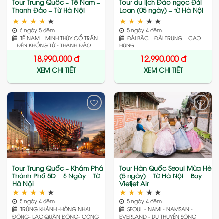
Tour Trung Quốc – Tế Nam –
Tour du lịch Đảo ngọc Đài
Thanh Đảo – Từ Hà Nội
Loan (05 ngày) – từ Hà Nội
★
★
★
★
★
★
★
★
★
★
6 ngày 5 đêm
5 ngày 4 đêm
TẾ NAM – MINH THỦY CỔ TRẤN
ĐÀI BẮC – ĐÀI TRUNG – CAO
– ĐỀN KHỔNG TỬ - THANH ĐẢO
HÙNG
18,990,000
đ
12,990,000
đ
XEM CHI TIẾT
XEM CHI TIẾT
Add
Add
to
to
wishlist
wishlist
Tour Trung Quốc – Khám Phá
Tour Hàn Quốc Seoul Mùa Hè
Thành Phố 5D – 5 Ngày – Từ
(5 ngày) – Từ Hà Nội – Bay
Hà Nội
Vietjet Air
★
★
★
★
★
★
★
★
★
★
5 ngày 4 đêm
5 ngày 4 đêm
TRÙNG KHÁNH -HỒNG NHAI
SEOUL - NAMI - NAMSAN -
ĐỘNG- LÃO QUÂN ĐỘNG- CÔNG
EVERLAND - DU THUYỀN SÔNG