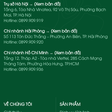
Trụ sở Hà Nội
→
[Xem bản đồ]
Tầng 6, Tòa Nhà Vinatea, 92 Võ Thị Sáu, Phường Bạch
Mai, TP. Hà Nội
Hotline:
0899.909.919
Chi nhánh Hải Phòng
→
[Xem bản đồ]
Số 113 Tôn Đức Thắng – Phường An Biên, TP. Hải Phòng
Hotline:
0899.909.920
Chi nhánh Hồ Chí Minh
→
[Xem bản đồ]
Tầng 12, Tháp A2 - Tòa nhà Viettel, 285 Cách Mạng
Tháng Tám, Phường Hòa Hưng, TP.HCM
Hotline:
0899.909.936
VỀ CHÚNG TÔI
SẢN PHẨM
Giới thiệu
Dịch vụ lữ hành