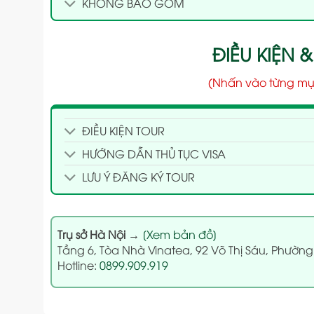
KHÔNG BAO GỒM
ĐIỀU KIỆN &
(Nhấn vào từng mụ
ĐIỀU KIỆN TOUR
HƯỚNG DẪN THỦ TỤC VISA
LƯU Ý ĐĂNG KÝ TOUR
Trụ sở Hà Nội
→
[Xem bản đồ]
Tầng 6, Tòa Nhà Vinatea, 92 Võ Thị Sáu, Phường
Hotline:
0899.909.919