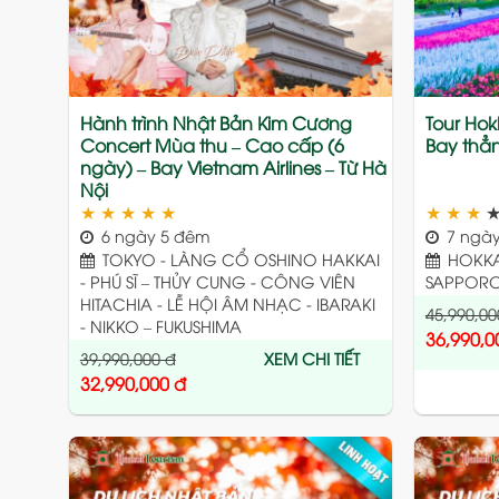
Hành trình Nhật Bản Kim Cương
Tour Ho
Concert Mùa thu – Cao cấp (6
Bay thẳn
ngày) – Bay Vietnam Airlines – Từ Hà
Nội
★
★
★
★
★
★
★
★
6 ngày 5 đêm
7 ngày
TOKYO - LÀNG CỔ OSHINO HAKKAI
HOKKAI
- PHÚ SĨ – THỦY CUNG - CÔNG VIÊN
SAPPORO
HITACHIA - LỄ HỘI ÂM NHẠC - IBARAKI
45,990,00
- NIKKO – FUKUSHIMA
36,990,0
39,990,000
đ
XEM CHI TIẾT
32,990,000
đ
Add