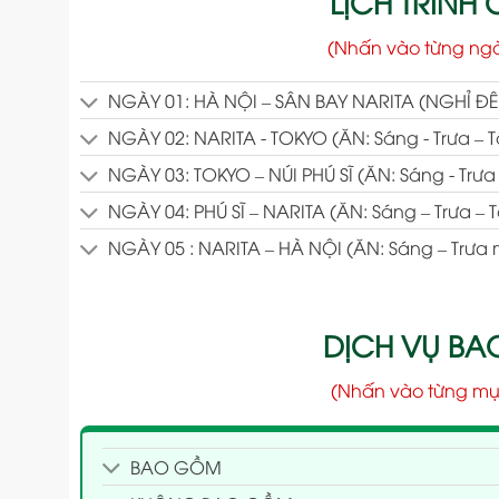
LỊCH TRÌNH C
(Nhấn vào từng ng
NGÀY 01: HÀ NỘI – SÂN BAY NARITA (NGHỈ Đ
NGÀY 02: NARITA - TOKYO (ĂN: Sáng - Trưa – T
NGÀY 03: TOKYO – NÚI PHÚ SĨ (ĂN: Sáng - Trưa 
NGÀY 04: PHÚ SĨ – NARITA (ĂN: Sáng – Trưa – T
NGÀY 05 : NARITA – HÀ NỘI (ĂN: Sáng – Trưa
DỊCH VỤ B
(Nhấn vào từng mụ
BAO GỒM