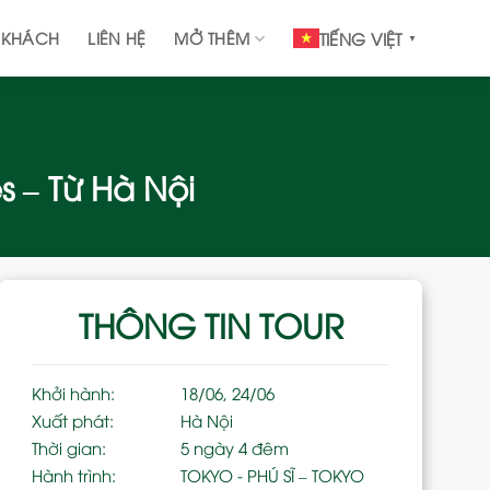
 KHÁCH
LIÊN HỆ
MỞ THÊM
TIẾNG VIỆT
▼
s – Từ Hà Nội
THÔNG TIN TOUR
Khởi hành:
18/06, 24/06
Xuất phát:
Hà Nội
Thời gian:
5 ngày 4 đêm
Hành trình:
TOKYO - PHÚ SĨ – TOKYO