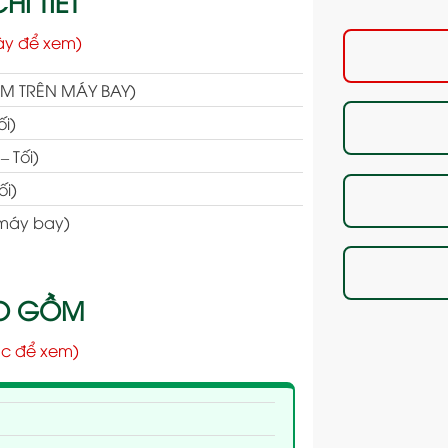
HI TIẾT
ày để xem)
ÊM TRÊN MÁY BAY)
ối)
– Tối)
ối)
 máy bay)
AO GỒM
c để xem)