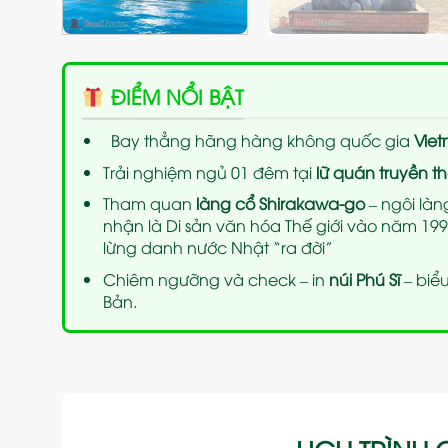
ĐIỂM NỔI BẬT
Bay thẳng hãng hàng không quốc gia
Viet
Trải nghiệm ngủ 01 đêm tại
lữ quán truyền t
Tham quan
làng cổ Shirakawa-go
– ngôi làn
nhận là Di sản văn hóa Thế giới vào năm 1
lừng danh nước Nhật “ra đời”
Chiêm ngưỡng và check – in
núi Phú Sĩ
– biể
Bản.