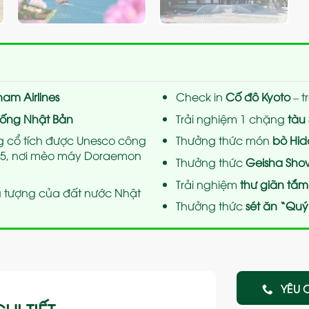
nam Airlines
Check in
Cố đô Kyoto
– t
hống Nhật Bản
Trải nghiệm 1 chặng
tàu
g cổ tích được Unesco công
Thưởng thức món
bò Hid
995, nơi mèo máy Doraemon
Thưởng thức
Geisha Sho
Trải nghiệm
thư giãn tắ
u tượng của đất nước Nhật
Thưởng thức
sét ăn “Quý
YÊU 