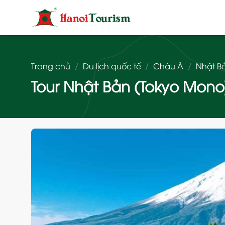
Bỏ
qua
nội
dung
Trang chủ
/
Du lịch quốc tế
/
Châu Á
/
Nhật B
Tour Nhật Bản (Tokyo Mono)