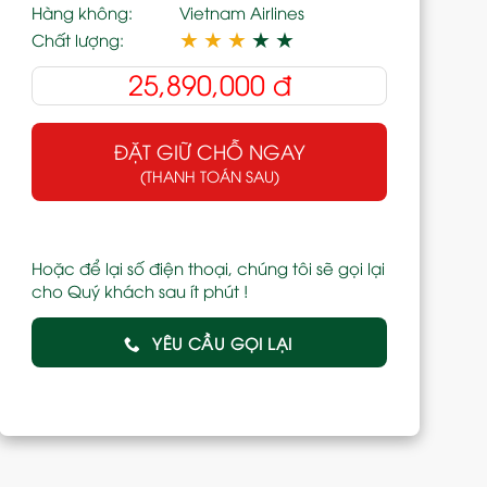
Hàng không:
Vietnam Airlines
★
★
★
★
★
Chất lượng:
25,890,000
đ
ĐẶT GIỮ CHỖ NGAY
(THANH TOÁN SAU)
Hoặc để lại số điện thoại, chúng tôi sẽ gọi lại
cho Quý khách sau ít phút !
YÊU CẦU GỌI LẠI