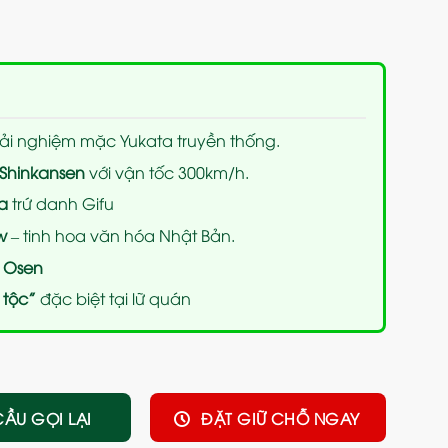
rải nghiệm mặc Yukata truyền thống.
 Shinkansen
với vận tốc 300km/h.
a
trứ danh Gifu
w
– tinh hoa văn hóa Nhật Bản.
m Osen
 tộc”
đặc biệt tại lữ quán
CẦU GỌI LẠI
ĐẶT GIỮ CHỖ NGAY