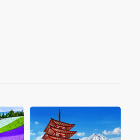
Add
Add
to
to
wishlist
wishlist