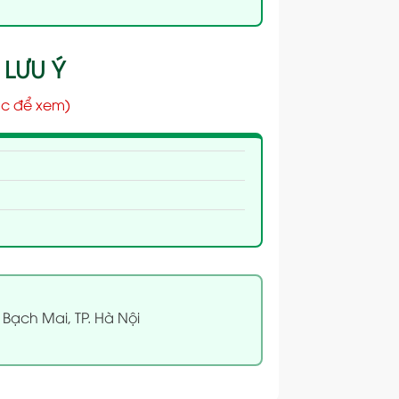
 LƯU Ý
c để xem)
 Bạch Mai, TP. Hà Nội