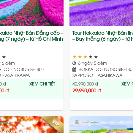
kkaido Nhật Bản Đẳng cấp –
Tour Hokkaido Nhật Bản li
g (7 ngày) – từ Hồ Chí Minh
– Bay thẳng (6 ngày) – từ 
★
★
★
★
★
★
★
 6 đêm
6 ngày 5 đêm
DO - NOBORIBETSU -
HOKKAIDO- NOBORIBETSU 
 - ASAHIKAWA
SAPPORO – ASAHIKAWA
0
đ
XEM CHI TIẾT
40,990,000
đ
XEM C
00
đ
29,990,000
đ
Add