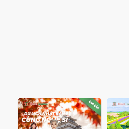
Add
to
wishlist