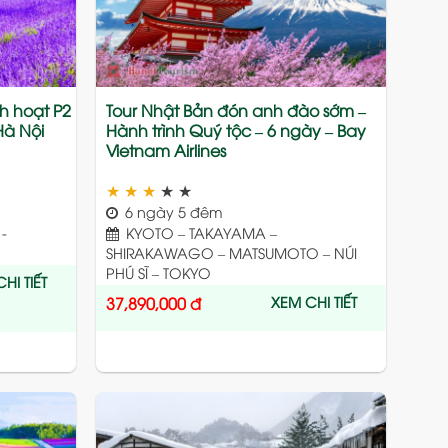
nh hoạt P2
Tour Nhật Bản đón anh đào sớm –
Hà Nội
Hành trình Quý tộc – 6 ngày – Bay
Vietnam Airlines
★
★
★
★
★
6 ngày 5 đêm
-
KYOTO – TAKAYAMA –
SHIRAKAWAGO – MATSUMOTO – NÚI
PHÚ SĨ – TOKYO
HI TIẾT
XEM CHI TIẾT
37,890,000
đ
Add
Add