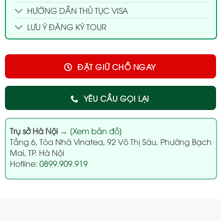
HƯỚNG DẪN THỦ TỤC VISA
LƯU Ý ĐĂNG KÝ TOUR
ĐẶT GIỮ CHỖ NGAY
YÊU CẦU GỌI LẠI
Trụ sở Hà Nội
→
[Xem bản đồ]
Tầng 6, Tòa Nhà Vinatea, 92 Võ Thị Sáu, Phường Bạch
Mai, TP. Hà Nội
Hotline:
0899.909.919