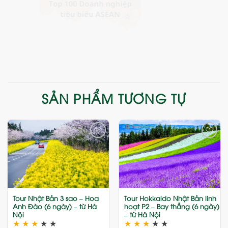
SẢN PHẨM TƯƠNG TỰ
Add
Add
to
to
wishlist
wishlist
Tour Nhật Bản 3 sao – Hoa
Tour Hokkaido Nhật Bản linh
Anh Đào (6 ngày) – từ Hà
hoạt P2 – Bay thẳng (6 ngày)
Nội
– từ Hà Nội
★
★
★
★
★
★
★
★
★
★