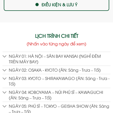
ĐIỀU KIỆN & LƯU Ý
LỊCH TRÌNH CHI TIẾT
(Nhấn vào từng ngày để xem)
NGÀY 01: HÀ NỘI – SÂN BAY KANSAI (NGHỈ ĐÊM
TRÊN MÁY BAY)
NGÀY 02: OSAKA - KYOTO (ĂN: Sáng - Trưa – Tối)
NGÀY 03: KYOTO – SHIRAKAWAGO (ĂN: Sáng - Trưa -
Tối)
NGÀY 04: KOBOYAMA – NÚI PHÚ SĨ – KAWAGUCHI
(ĂN: Sáng – Trưa – Tối)
NGÀY 05: PHÚ SĨ – TOKYO – GEISHA SHOW (ĂN: Sáng
– Trưa – Tối)