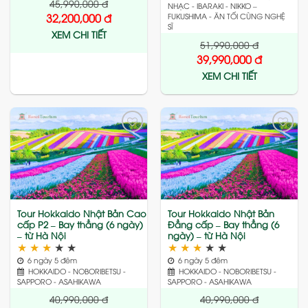
45,990,000
đ
NHẠC - IBARAKI - NIKKO –
32,200,000
đ
FUKUSHIMA - ĂN TỐI CÙNG NGHỆ
SĨ
XEM CHI TIẾT
51,990,000
đ
39,990,000
đ
XEM CHI TIẾT
Add
Add
to
to
wishlist
wishlist
Tour Hokkaido Nhật Bản Cao
Tour Hokkaido Nhật Bản
cấp P2 – Bay thẳng (6 ngày)
Đẳng cấp – Bay thẳng (6
– từ Hà Nội
ngày) – từ Hà Nội
★
★
★
★
★
★
★
★
★
★
6 ngày 5 đêm
6 ngày 5 đêm
HOKKAIDO - NOBORIBETSU -
HOKKAIDO - NOBORIBETSU -
SAPPORO - ASAHIKAWA
SAPPORO - ASAHIKAWA
40,990,000
đ
40,990,000
đ