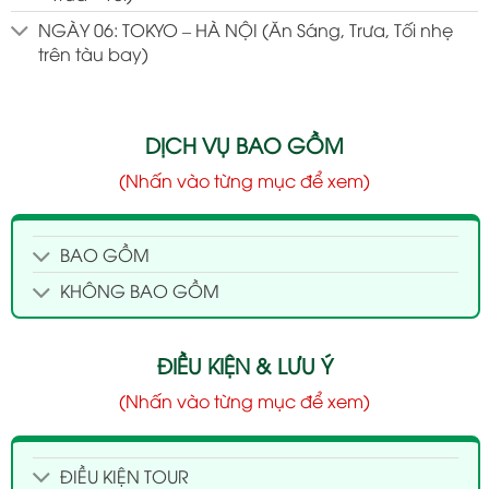
NGÀY 06: TOKYO – HÀ NỘI (Ăn Sáng, Trưa, Tối nhẹ
trên tàu bay)
DỊCH VỤ BAO GỒM
(Nhấn vào từng mục để xem)
BAO GỒM
KHÔNG BAO GỒM
ĐIỀU KIỆN & LƯU Ý
(Nhấn vào từng mục để xem)
ĐIỀU KIỆN TOUR