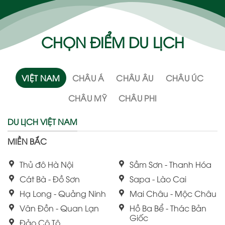
CHỌN ĐIỂM DU LỊCH
VIỆT NAM
CHÂU Á
CHÂU ÂU
CHÂU ÚC
CHÂU MỸ
CHÂU PHI
DU LỊCH VIỆT NAM
MIỀN BẮC
Thủ đô Hà Nội
Sầm Sơn - Thanh Hóa
Cát Bà - Đồ Sơn
Sapa - Lào Cai
Hạ Long - Quảng Ninh
Mai Châu - Mộc Châu
Vân Đồn - Quan Lạn
Hồ Ba Bể - Thác Bản
Giốc
Đảo Cô Tô