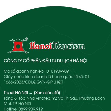
CÔNG TY CỔ PHẦN ĐẦU TƯ DU LỊCH HÀ NỘI
Mã số doanh nghiệp : 0101909909
Giấy phép kinh doanh lữ hành quốc tế số: 01-
1666/2023/CDLQGVN-GP LHQT
Trụ sở Hà Nội
→
[Xem bản đồ]
Tầng 6, Tòa Nhà Vinatea, 92 Võ Thị Sáu, Phường Bạch
Mai, TP. Hà Nội
Hotline:
0899.909.919