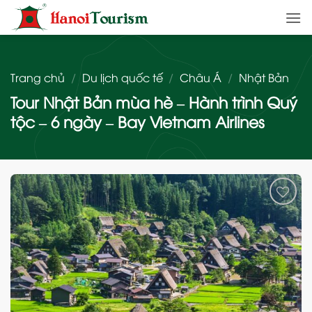
Bỏ
qua
nội
dung
Trang chủ
/
Du lịch quốc tế
/
Châu Á
/
Nhật Bản
Tour Nhật Bản mùa hè – Hành trình Quý
tộc – 6 ngày – Bay Vietnam Airlines
Add
to
wishlist