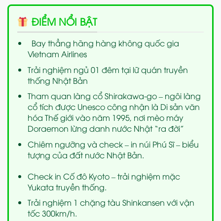
ĐIỂM NỔI BẬT
Bay thẳng hãng hàng không quốc gia
Vietnam Airlines
Trải nghiệm ngủ 01 đêm tại lữ quán truyền
thống Nhật Bản
Tham quan làng cổ Shirakawa-go – ngôi làng
cổ tích được Unesco công nhận là Di sản văn
hóa Thế giới vào năm 1995, nơi mèo máy
Doraemon lừng danh nước Nhật “ra đời”
Chiêm ngưỡng và check – in núi Phú Sĩ – biểu
tượng của đất nước Nhật Bản.
Check in Cố đô Kyoto – trải nghiệm mặc
Yukata truyền thống.
Trải nghiệm 1 chặng tàu Shinkansen với vận
tốc 300km/h.