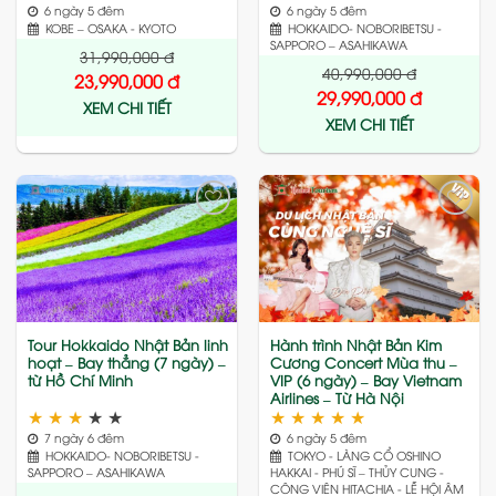
6 ngày 5 đêm
6 ngày 5 đêm
KOBE – OSAKA - KYOTO
HOKKAIDO- NOBORIBETSU -
SAPPORO – ASAHIKAWA
31,990,000
đ
40,990,000
đ
23,990,000
đ
29,990,000
đ
XEM CHI TIẾT
XEM CHI TIẾT
Add
Add
to
to
wishlist
wishlist
Tour Hokkaido Nhật Bản linh
Hành trình Nhật Bản Kim
hoạt – Bay thẳng (7 ngày) –
Cương Concert Mùa thu –
từ Hồ Chí Minh
VIP (6 ngày) – Bay Vietnam
Airlines – Từ Hà Nội
★
★
★
★
★
★
★
★
★
★
7 ngày 6 đêm
6 ngày 5 đêm
HOKKAIDO- NOBORIBETSU -
TOKYO - LÀNG CỔ OSHINO
SAPPORO – ASAHIKAWA
HAKKAI - PHÚ SĨ – THỦY CUNG -
CÔNG VIÊN HITACHIA - LỄ HỘI ÂM