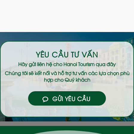
YÊU CẦU TƯ VẤN
Hãy gửi liên hệ cho
Hanoi Tourism
qua đây
Chúng tôi sẽ kết nối và hỗ trợ tư vấn các lựa chọn phù
hợp cho Quý khách
GỬI YÊU CẦU