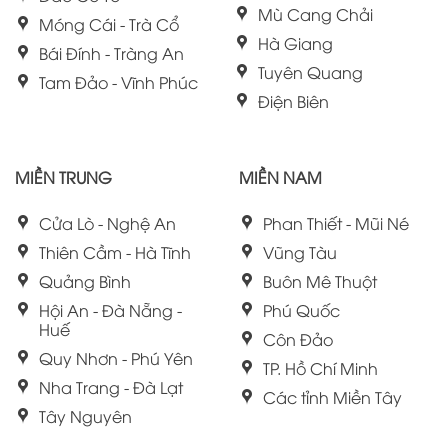
Mù Cang Chải
Móng Cái - Trà Cổ
Hà Giang
Bái Đính - Tràng An
Tuyên Quang
Tam Đảo - Vĩnh Phúc
Điện Biên
MIỀN TRUNG
MIỀN NAM
Cửa Lò - Nghệ An
Phan Thiết - Mũi Né
Thiên Cầm - Hà Tĩnh
Vũng Tàu
Quảng Bình
Buôn Mê Thuột
Hội An - Đà Nẵng -
Phú Quốc
Huế
Côn Đảo
Quy Nhơn - Phú Yên
TP. Hồ Chí Minh
Nha Trang - Đà Lạt
Các tỉnh Miền Tây
Tây Nguyên