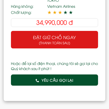
Hàng không:
Vietnam Airlines
★
★
★
★
★
Chất lượng:
34,990,000
đ
ĐẶT GIỮ CHỖ NGAY
(THANH TOÁN SAU)
Hoặc để lại số điện thoại, chúng tôi sẽ gọi lại cho
Quý khách sau ít phút !
YÊU CẦU GỌI LẠI