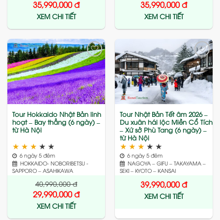
35,990,000
đ
35,990,000
đ
XEM CHI TIẾT
XEM CHI TIẾT
Add
Add
to
to
wishlist
wishlist
Tour Hokkaido Nhật Bản linh
Tour Nhật Bản Tết âm 2026 –
hoạt – Bay thẳng (6 ngày) –
Du xuân hái lộc Miền Cổ Tích
từ Hà Nội
– Xứ sở Phù Tang (6 ngày) –
từ Hà Nội
★
★
★
★
★
★
★
★
★
★
6 ngày 5 đêm
6 ngày 5 đêm
HOKKAIDO- NOBORIBETSU -
NAGOYA – GIFU – TAKAYAMA –
SAPPORO – ASAHIKAWA
SEKI – KYOTO – KANSAI
40,990,000
đ
39,990,000
đ
29,990,000
đ
XEM CHI TIẾT
XEM CHI TIẾT