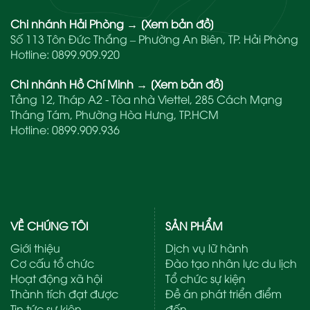
Chi nhánh Hải Phòng
→
[Xem bản đồ]
Số 113 Tôn Đức Thắng – Phường An Biên, TP. Hải Phòng
Hotline:
0899.909.920
Chi nhánh Hồ Chí Minh
→
[Xem bản đồ]
Tầng 12, Tháp A2 - Tòa nhà Viettel, 285 Cách Mạng
Tháng Tám, Phường Hòa Hưng, TP.HCM
Hotline:
0899.909.936
VỀ CHÚNG TÔI
SẢN PHẨM
Giới thiệu
Dịch vụ lữ hành
Cơ cấu tổ chức
Đào tạo nhân lực du lịch
Hoạt động xã hội
Tổ chức sự kiện
Thành tích đạt được
Đề án phát triển điểm
Tin tức sự kiện
đến