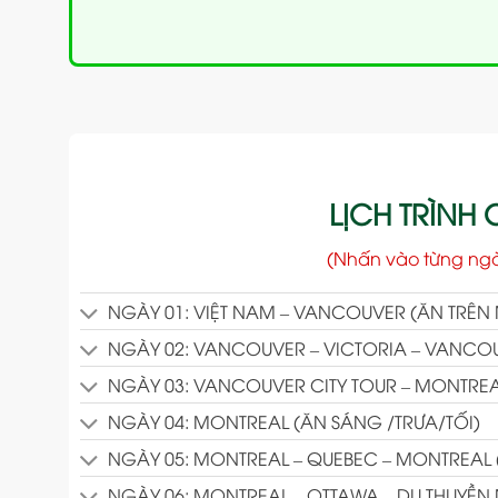
LỊCH TRÌNH C
(Nhấn vào từng ng
NGÀY 01: VIỆT NAM – VANCOUVER (ĂN TRÊN 
NGÀY 02: VANCOUVER – VICTORIA – VANCOUV
NGÀY 03: VANCOUVER CITY TOUR – MONTREA
NGÀY 04: MONTREAL (ĂN SÁNG /TRƯA/TỐI)
NGÀY 05: MONTREAL – QUEBEC – MONTREAL 
NGÀY 06: MONTREAL – OTTAWA – DU THUYỀN