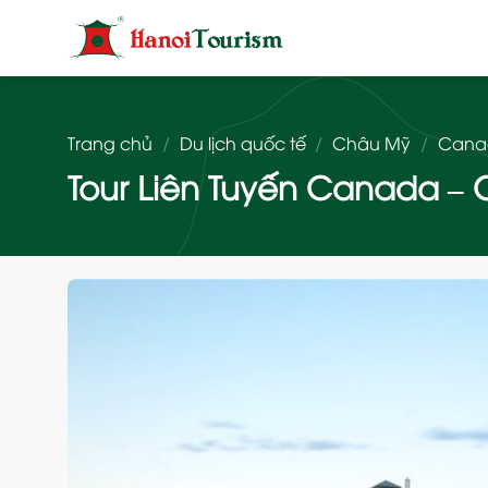
Bỏ
qua
nội
dung
Trang chủ
/
Du lịch quốc tế
/
Châu Mỹ
/
Cana
Tour Liên Tuyến Canada – C