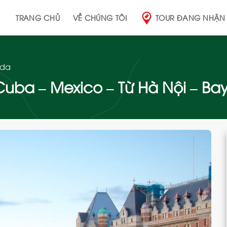
TRANG CHỦ
VỀ CHÚNG TÔI
TOUR ĐANG NHẬN
da
uba – Mexico – Từ Hà Nội – Bay 
Add
to
wishlist