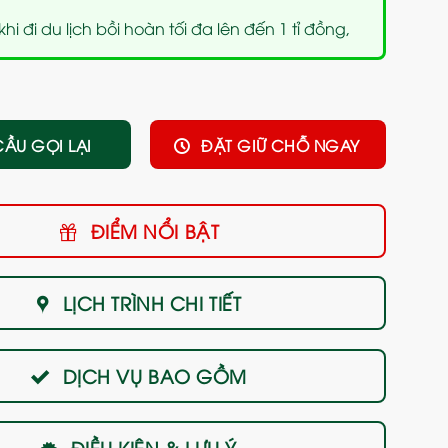
i đi du lịch bồi hoàn tối đa lên đến 1 tỉ đồng,
CẦU GỌI LẠI
ĐẶT GIỮ CHỖ NGAY
ĐIỂM NỔI BẬT
LỊCH TRÌNH CHI TIẾT
DỊCH VỤ BAO GỒM
ĐIỀU KIỆN & LƯU Ý