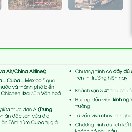
va Air/China Airlines)
Chương trình có
đầy đủ 
trên thị trường hiện nay
a – Cuba – Mexico ”
qua
nước và thành phố biển
Khách sạn 3-4* tiêu chuẩn
p
Chichen Itza
của
Văn hoá
Hướng dẫn viên
kinh ng
trường
 giữa thực đơn Á
(Trung
Tư vấn visa chuyên nghiệ
n ăn đặc sản của địa
 ăn Tôm hùm Cuba trị giá
Chương trình du lịch kế
khách có nhu cầu.