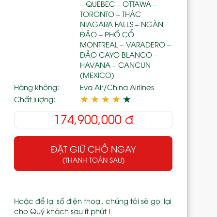
– QUEBEC – OTTAWA –
TORONTO – THÁC
NIAGARA FALLS – NGÀN
ĐẢO – PHỐ CỔ
MONTREAL – VARADERO –
ĐẢO CAYO BLANCO –
HAVANA – CANCUN
(MEXICO)
Hàng không:
Eva Air/China Airlines
★
★
★
★
★
Chất lượng:
174,900,000
đ
ĐẶT GIỮ CHỖ NGAY
(THANH TOÁN SAU)
Hoặc để lại số điện thoại, chúng tôi sẽ gọi lại
cho Quý khách sau ít phút !