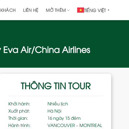
 KHÁCH
LIÊN HỆ
MỞ THÊM
TIẾNG VIỆT
▼
Eva Air/China Airlines
THÔNG TIN TOUR
Khởi hành:
Nhiều lịch
Xuất phát:
Hà Nội
Thời gian:
16 ngày 15 đêm
Hành trình:
VANCOUVER – MONTREAL