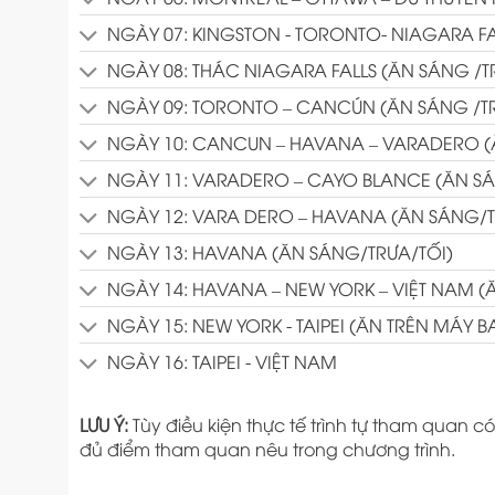
NGÀY 07: KINGSTON - TORONTO- NIAGARA FA
NGÀY 08: THÁC NIAGARA FALLS (ĂN SÁNG /T
NGÀY 09: TORONTO – CANCÚN (ĂN SÁNG /TR
NGÀY 10: CANCUN – HAVANA – VARADERO (
NGÀY 11: VARADERO – CAYO BLANCE (ĂN SÁ
NGÀY 12: VARA DERO – HAVANA (ĂN SÁNG/T
NGÀY 13: HAVANA (ĂN SÁNG/TRƯA/TỐI)
NGÀY 14: HAVANA – NEW YORK – VIỆT NAM (
NGÀY 15: NEW YORK - TAIPEI (ĂN TRÊN MÁY B
NGÀY 16: TAIPEI - VIỆT NAM
LƯU Ý:
Tùy điều kiện thực tế trình tự tham quan
đủ điểm tham quan nêu trong chương trình.