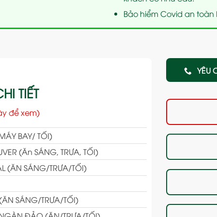
Bảo hiểm Covid an toàn kh
YÊU 
HI TIẾT
ày để xem)
MÁY BAY/ TỐI)
ER (Ăn SÁNG, TRƯA, TỐI)
L (ĂN SÁNG/TRƯA/TỐI)
(ĂN SÁNG/TRƯA/TỐI)
 NGÀN ĐẢO (ĂN/TRƯA/TỐI)