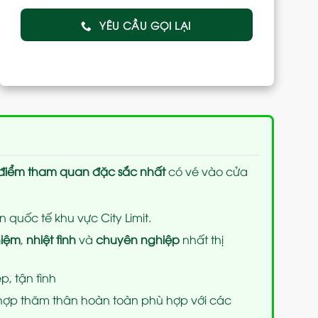
YÊU CẦU GỌI LẠI
điểm tham quan đặc sắc nhất
có vé vào cửa
 quốc tế khu vực City Limit.
hiệm
,
nhiệt tình
và
chuyên nghiệp
nhất thị
p, tận tình
t hợp thăm thân hoàn toàn phù hợp với các