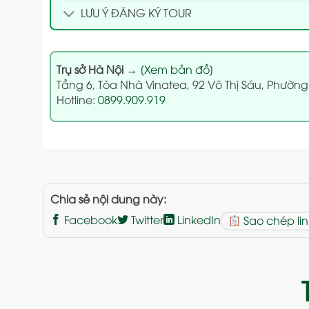
LƯU Ý ĐĂNG KÝ TOUR
Trụ sở Hà Nội
→
[Xem bản đồ]
Tầng 6, Tòa Nhà Vinatea, 92 Võ Thị Sáu, Phường
Hotline:
0899.909.919
Chia sẻ nội dung này:
Facebook
Twitter
LinkedIn
Sao chép lin