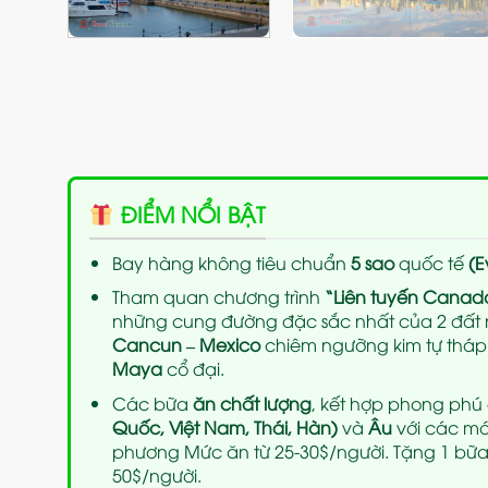
ĐIỂM NỔI BẬT
Bay hàng không tiêu chuẩn
5 sao
quốc tế
(E
Tham quan chương trình
“Liên tuyến Canad
những cung đường đặc sắc nhất của 2 đất 
Cancun – Mexico
chiêm ngưỡng kim tự thá
Maya
cổ đại.
Các bữa
ăn chất lượng
, kết hợp phong phú
Quốc, Việt Nam, Thái, Hàn)
và
Âu
với các mó
phương Mức ăn từ 25-30$/người. Tặng 1 bữa
50$/người.