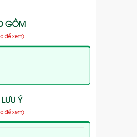
AO GỒM
c để xem)
 LƯU Ý
c để xem)