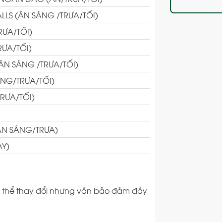
LLS (ĂN SÁNG /TRƯA/TỐI)
RƯA/TỐI)
ƯA/TỐI)
ĂN SÁNG /TRƯA/TỐI)
NG/TRƯA/TỐI)
RƯA/TỐI)
ĂN SÁNG/TRƯA)
AY)
 có thể thay đổi nhưng vẫn bảo đảm đầy