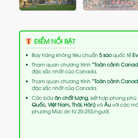
ĐIỂM NỔI BẬT
Bay hàng không tiêu chuẩn
5 sao
quốc tế
Ev
Tham quan chương trình
“Toàn cảnh Cana
đặc sắc nhất của Canada.
Tham quan chương trình
“Toàn cảnh Cana
đặc sắc nhất của Canada.
Các bữa
ăn chất lượng
, kết hợp phong phú
Quốc, Việt Nam, Thái, Hàn)
và
Âu
với các mó
phương Mức ăn từ 20-25$/người.