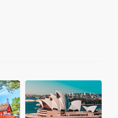
Add
Add
to
to
wishlist
wishlist