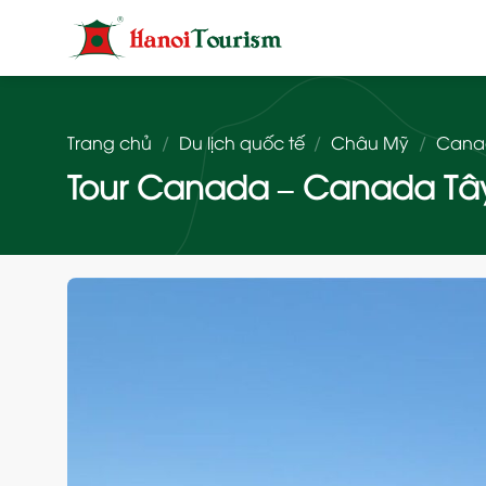
Bỏ
qua
nội
dung
Trang chủ
/
Du lịch quốc tế
/
Châu Mỹ
/
Cana
Tour Canada – Canada Tây 