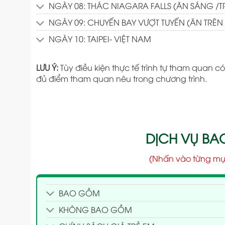
NGÀY 08: THÁC NIAGARA FALLS (ĂN SÁNG /T
NGÀY 09: CHUYẾN BAY VƯỢT TUYẾN (ĂN TRÊN
NGÀY 10: TAIPEI- VIỆT NAM
LƯU Ý:
Tùy điều kiện thực tế trình tự tham quan
đủ điểm tham quan nêu trong chương trình.
DỊCH VỤ B
(Nhấn vào từng mụ
BAO GỒM
KHÔNG BAO GỒM