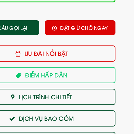
CẦU GỌI LẠI
ĐẶT GIỮ CHỖ NGAY
ƯU ĐÃI NỔI BẬT
ĐIỂM HẤP DẪN
LỊCH TRÌNH CHI TIẾT
DỊCH VỤ BAO GỒM