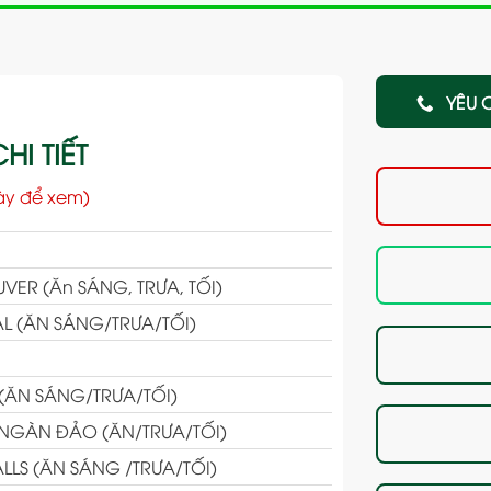
YÊU 
HI TIẾT
ày để xem)
ER (Ăn SÁNG, TRƯA, TỐI)
L (ĂN SÁNG/TRƯA/TỐI)
(ĂN SÁNG/TRƯA/TỐI)
 NGÀN ĐẢO (ĂN/TRƯA/TỐI)
LLS (ĂN SÁNG /TRƯA/TỐI)