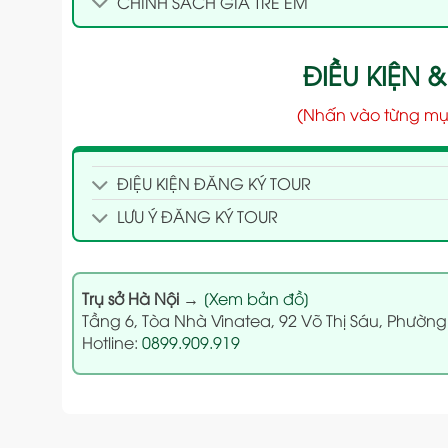
CHÍNH SÁCH GIÁ TRẺ EM
ĐIỀU KIỆN &
(Nhấn vào từng mụ
ĐIỆU KIỆN ĐĂNG KÝ TOUR
LƯU Ý ĐĂNG KÝ TOUR
Trụ sở Hà Nội
→
[Xem bản đồ]
Tầng 6, Tòa Nhà Vinatea, 92 Võ Thị Sáu, Phường
Hotline:
0899.909.919