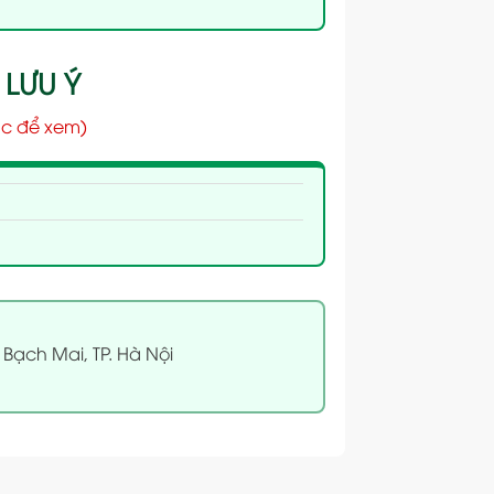
 LƯU Ý
c để xem)
 Bạch Mai, TP. Hà Nội