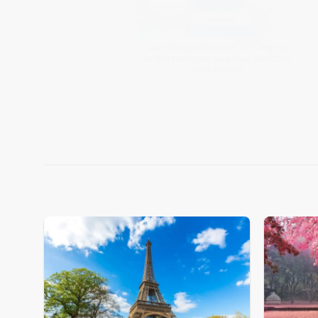
Add
to
wishlist