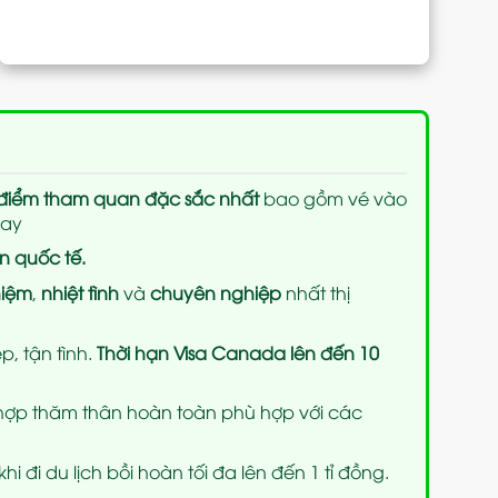
điểm tham quan đặc sắc nhất
bao gồm vé vào
nay
n quốc tế.
hiệm
,
nhiệt tình
và
chuyên nghiệp
nhất thị
p, tận tình.
Thời hạn Visa Canada lên đến 10
t hợp thăm thân hoàn toàn phù hợp với các
i đi du lịch bồi hoàn tối đa lên đến 1 tỉ đồng.