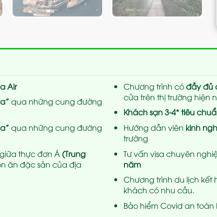
a Air
Chương trình có
đầy đủ 
cửa trên thị trường hiện 
da”
qua những cung đường
Khách sạn 3-4* tiêu chuẩ
da”
qua những cung đường
Hướng dẫn viên
kinh ng
trường
 giữa thực đơn Á
(Trung
Tư vấn visa chuyên nghiệ
n ăn đặc sản của địa
năm
Chương trình du lịch kế
khách có nhu cầu.
Bảo hiểm Covid an toàn kh