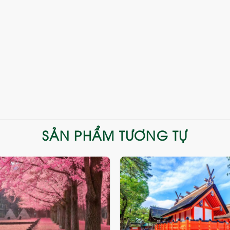
SẢN PHẨM TƯƠNG TỰ
Add
to
wishlist