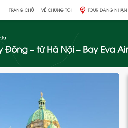
TRANG CHỦ
VỀ CHÚNG TÔI
TOUR ĐANG NHẬN
da
Đông – từ Hà Nội – Bay Eva Air
Add
to
wishlist