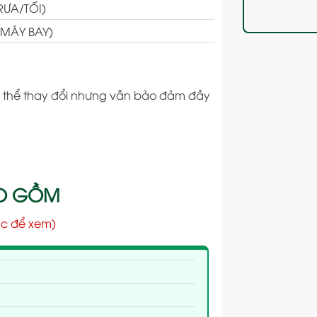
RƯA/TỐI)
 MÁY BAY)
 có thể thay đổi nhưng vẫn bảo đảm đầy
AO GỒM
c để xem)