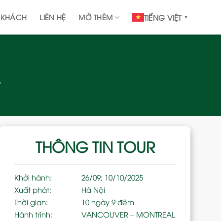
 KHÁCH
LIÊN HỆ
MỞ THÊM
TIẾNG VIỆT
▼
THÔNG TIN TOUR
Khởi hành:
26/09; 10/10/2025
Xuất phát:
Hà Nội
Thời gian:
10 ngày 9 đêm
Hành trình:
VANCOUVER – MONTREAL