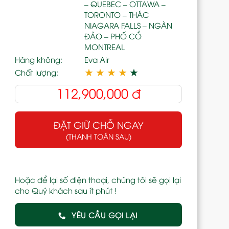
– QUEBEC – OTTAWA –
TORONTO – THÁC
NIAGARA FALLS – NGÀN
ĐẢO – PHỐ CỔ
MONTREAL
Hàng không:
Eva Air
★
★
★
★
★
Chất lượng:
112,900,000
đ
ĐẶT GIỮ CHỖ NGAY
(THANH TOÁN SAU)
Hoặc để lại số điện thoại, chúng tôi sẽ gọi lại
cho Quý khách sau ít phút !
YÊU CẦU GỌI LẠI