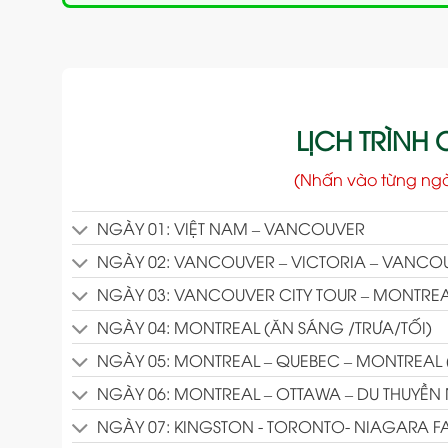
LỊCH TRÌNH C
(Nhấn vào từng ng
NGÀY 01: VIỆT NAM – VANCOUVER
NGÀY 02: VANCOUVER – VICTORIA – VANCOUV
NGÀY 03: VANCOUVER CITY TOUR – MONTREA
NGÀY 04: MONTREAL (ĂN SÁNG /TRƯA/TỐI)
NGÀY 05: MONTREAL – QUEBEC – MONTREAL 
NGÀY 06: MONTREAL – OTTAWA – DU THUYỀN
NGÀY 07: KINGSTON - TORONTO- NIAGARA FA