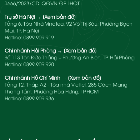
1666/2023/CDLQGVN-GP LHQT
Trụ sở Hà Nội
→
[Xem bản đồ]
Tầng 6, Tòa Nhà Vinatea, 92 Võ Thị Sáu, Phường Bạch
Mai, TP. Hà Nội
Hotline:
0899.909.919
Chi nhánh Hải Phòng
→
[Xem bản đồ]
Số 113 Tôn Đức Thắng – Phường An Biên, TP. Hải Phòng
Hotline:
0899.909.920
Chi nhánh Hồ Chí Minh
→
[Xem bản đồ]
Tầng 12, Tháp A2 - Tòa nhà Viettel, 285 Cách Mạng
Tháng Tám, Phường Hòa Hưng, TP.HCM
Hotline:
0899.909.936