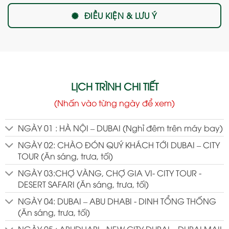
ĐIỀU KIỆN & LƯU Ý
LỊCH TRÌNH CHI TIẾT
(Nhấn vào từng ngày để xem)
NGÀY 01 : HÀ NỘI – DUBAI (Nghỉ đêm trên máy bay)
NGÀY 02: CHÀO ĐÓN QUÝ KHÁCH TỚI DUBAI – CITY
TOUR (Ăn sáng, trưa, tối)
NGÀY 03:CHỢ VÀNG, CHỢ GIA VI- CITY TOUR -
DESERT SAFARI (Ăn sáng, trưa, tối)
NGÀY 04: DUBAI – ABU DHABI - DINH TỔNG THỐNG
(Ăn sáng, trưa, tối)
NGÀY 05 : ABUDHABI - NEW CITY DUBAI – DUBAI MAIL