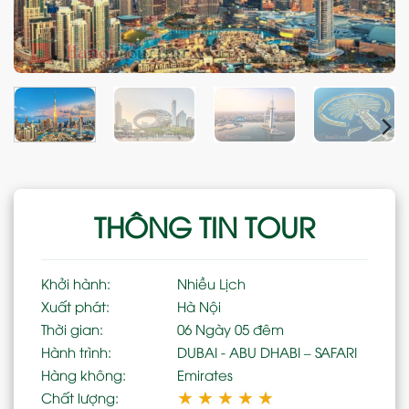
THÔNG TIN TOUR
Khởi hành:
Nhiều Lịch
Xuất phát:
Hà Nội
Thời gian:
06 Ngày 05 đêm
Hành trình:
DUBAI - ABU DHABI – SAFARI
Hàng không:
Emirates
★
★
★
★
★
Chất lượng: