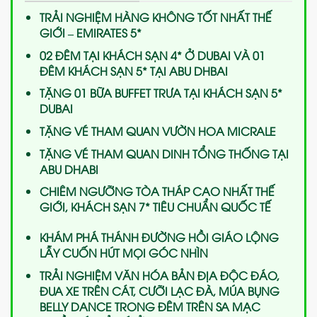
TRẢI NGHIỆM HÀNG KHÔNG TỐT NHẤT THẾ
GIỚI – EMIRATES 5*
02 ĐÊM TẠI KHÁCH SẠN 4* Ở DUBAI VÀ 01
ĐÊM KHÁCH SẠN 5* TẠI ABU DHBAI
TẶNG 01 BỮA BUFFET TRƯA TẠI KHÁCH SẠN 5*
DUBAI
TẶNG VÉ THAM QUAN VƯỜN HOA MICRALE
TẶNG VÉ THAM QUAN DINH TỔNG THỐNG TẠI
ABU DHABI
CHIÊM NGƯỠNG TÒA THÁP CAO NHẤT THẾ
GIỚI, KHÁCH SẠN 7* TIÊU CHUẨN QUỐC TẾ
KHÁM PHÁ THÁNH ĐƯỜNG HỒI GIÁO LỘNG
LẪY CUỐN HÚT MỌI GÓC NHÌN
TRẢI NGHIỆM VĂN HÓA BẢN ĐỊA ĐỘC ĐÁO,
ĐUA XE TRÊN CÁT, CƯỠI LẠC ĐÀ, MÚA BỤNG
BELLY DANCE TRONG ĐÊM TRÊN SA MẠC