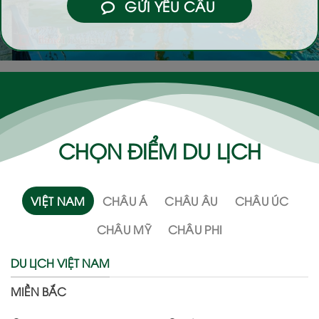
GỬI YÊU CẦU
CHỌN ĐIỂM DU LỊCH
VIỆT NAM
CHÂU Á
CHÂU ÂU
CHÂU ÚC
CHÂU MỸ
CHÂU PHI
DU LỊCH VIỆT NAM
MIỀN BẮC