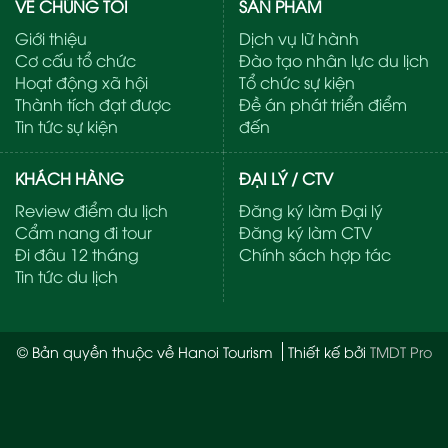
VỀ CHÚNG TÔI
SẢN PHẨM
Giới thiệu
Dịch vụ lữ hành
Cơ cấu tổ chức
Đào tạo nhân lực du lịch
Hoạt động xã hội
Tổ chức sự kiện
Thành tích đạt được
Đề án phát triển điểm
Tin tức sự kiện
đến
KHÁCH HÀNG
ĐẠI LÝ / CTV
Review điểm du lịch
Đăng ký làm Đại lý
Cẩm nang đi tour
Đăng ký làm CTV
Đi đâu 12 tháng
Chính sách hợp tác
Tin tức du lịch
© Bản quyền thuộc về Hanoi Tourism
Thiết kế bởi
TMDT Pro