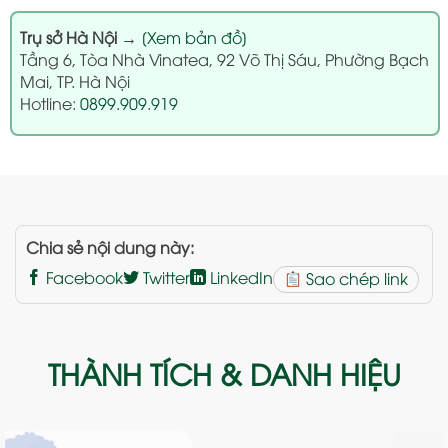
Trụ sở Hà Nội
→
[Xem bản đồ]
Tầng 6, Tòa Nhà Vinatea, 92 Võ Thị Sáu, Phường Bạch
Mai, TP. Hà Nội
Hotline:
0899.909.919
Chia sẻ nội dung này:
Facebook
Twitter
LinkedIn
Sao chép link
THÀNH TÍCH & DANH HIỆU