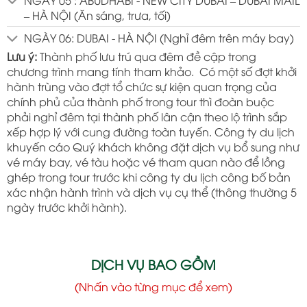
– HÀ NỘI (Ăn sáng, trưa, tối)
NGÀY 06: DUBAI - HÀ NỘI (Nghỉ đêm trên máy bay)
Lưu ý:
Thành phố lưu trú qua đêm đề cập trong
chương trình mang tính tham khảo. Có một số đợt khởi
hành trùng vào đợt tổ chức sự kiện quan trọng của
chính phủ của thành phố trong tour thì đoàn buộc
phải nghỉ đêm tại thành phố lân cận theo lộ trình sắp
xếp hợp lý với cung đường toàn tuyến. Công ty du lịch
khuyến cáo Quý khách không đặt dịch vụ bổ sung như
vé máy bay, vé tàu hoặc vé tham quan nào để lồng
ghép trong tour trước khi công ty du lịch công bố bản
xác nhận hành trình và dịch vụ cụ thể (thông thường 5
ngày trước khởi hành).
DỊCH VỤ BAO GỒM
(Nhấn vào từng mục để xem)