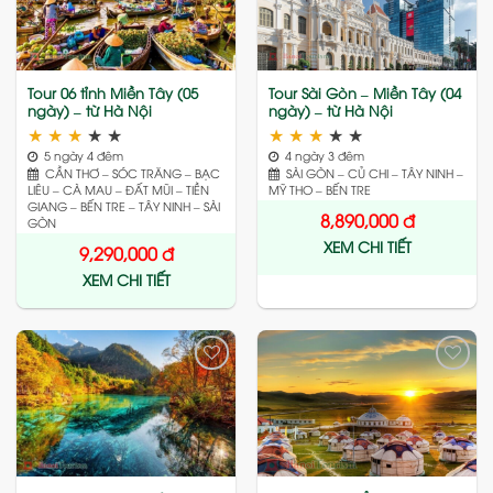
wishlist
wishlist
Tour 06 tỉnh Miền Tây (05
Tour Sài Gòn – Miền Tây (04
ngày) – từ Hà Nội
ngày) – từ Hà Nội
★
★
★
★
★
★
★
★
★
★
5 ngày 4 đêm
4 ngày 3 đêm
CẦN THƠ – SÓC TRĂNG – BẠC
SÀI GÒN – CỦ CHI – TÂY NINH –
LIÊU – CÀ MAU – ĐẤT MŨI – TIỀN
MỸ THO – BẾN TRE
GIANG – BẾN TRE – TÂY NINH – SÀI
8,890,000
đ
GÒN
XEM CHI TIẾT
9,290,000
đ
XEM CHI TIẾT
Add
Add
to
to
wishlist
wishlist