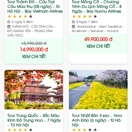
Tour Thành Đô – Cửu Trại
Tour Mông Cổ – Chương
Câu Mùa thu (05 ngày) – từ
Trình Du Lịch Mông Cổ – 8
Hà Nội – Bay Vietnam Airlines
Ngày – Bay Hunnu Airlines
★
★
★
★
★
★
★
★
★
★
6 ngày 5 đêm
8 Ngày 7 đêm
THÀNH ĐÔ - CỬU TRẠI CÂU –
Ulaanbaatar – Elsen Tasarkhai –
ĐÔ GIANG YẾN – TRUNG TÂM
Khakhorin – Tsenkher – Hunstai
GẤU TRÚC
49,900,000
đ
15,990,000
đ
XEM CHI TIẾT
14,990,000
đ
XEM CHI TIẾT
Add
Add
to
to
wishlist
wishlist
Tour Trung Quốc – Sắc Màu
Tour Nhật Bản 3 sao – Hoa
Kinh Đô Trung Hoa – 7 Ngày
Anh Đào (6 ngày) – từ Hà
– Từ Hà Nội
Nội
★
★
★
★
★
★
★
★
★
★