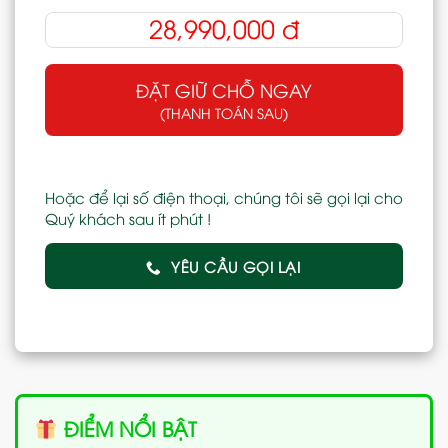
28,990,000
đ
ĐẶT GIỮ CHỖ NGAY
(THANH TOÁN SAU)
Hoặc để lại số điện thoại, chúng tôi sẽ gọi lại cho
Quý khách sau ít phút !
YÊU CẦU GỌI LẠI
ĐIỂM NỔI BẬT