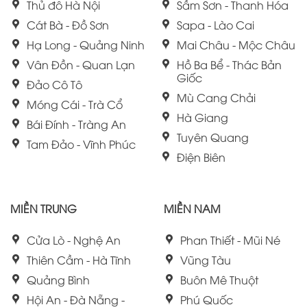
Thủ đô Hà Nội
Sầm Sơn - Thanh Hóa
Cát Bà - Đồ Sơn
Sapa - Lào Cai
Hạ Long - Quảng Ninh
Mai Châu - Mộc Châu
Vân Đồn - Quan Lạn
Hồ Ba Bể - Thác Bản
Giốc
Đảo Cô Tô
Mù Cang Chải
Móng Cái - Trà Cổ
Hà Giang
Bái Đính - Tràng An
Tuyên Quang
Tam Đảo - Vĩnh Phúc
Điện Biên
MIỀN TRUNG
MIỀN NAM
Cửa Lò - Nghệ An
Phan Thiết - Mũi Né
Thiên Cầm - Hà Tĩnh
Vũng Tàu
Quảng Bình
Buôn Mê Thuột
Hội An - Đà Nẵng -
Phú Quốc