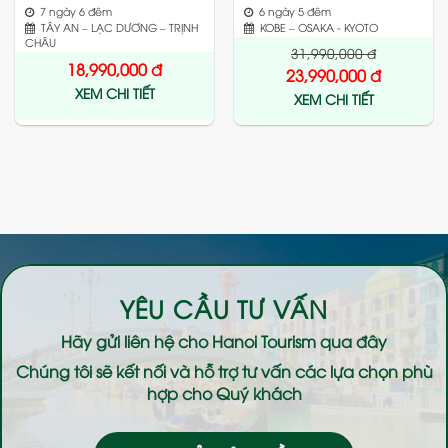
7 ngày 6 đêm
6 ngày 5 đêm
TÂY AN – LẠC DƯƠNG – TRỊNH
KOBE – OSAKA - KYOTO
CHÂU
31,990,000
đ
18,990,000
đ
23,990,000
đ
XEM CHI TIẾT
XEM CHI TIẾT
YÊU CẦU TƯ VẤN
Hãy gửi liên hệ cho
Hanoi Tourism
qua đây
Chúng tôi sẽ kết nối và hỗ trợ tư vấn các lựa chọn phù
hợp cho Quý khách