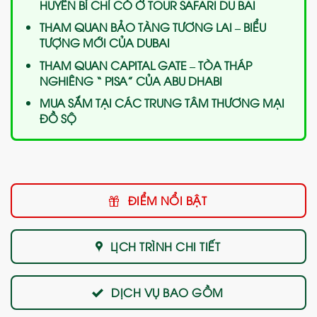
HUYỀN BÍ CHỈ CÓ Ở TOUR SAFARI DU BAI
THAM QUAN BẢO TÀNG TƯƠNG LAI – BIỂU
TƯỢNG MỚI CỦA DUBAI
THAM QUAN CAPITAL GATE – TÒA THÁP
NGHIÊNG “ PISA” CỦA ABU DHABI
MUA
SẮM TẠI CÁC TRUNG TÂM THƯƠNG MẠI
ĐỒ SỘ
ĐIỂM NỔI BẬT
LỊCH TRÌNH CHI TIẾT
DỊCH VỤ BAO GỒM