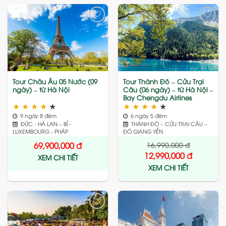
Add
Add
to
to
wishlist
wishlist
Tour Châu Âu 05 Nước (09
Tour Thành Đô – Cửu Trại
ngày) – từ Hà Nội
Câu (06 ngày) – từ Hà Nội –
Bay Chengdu Airlines
★
★
★
★
★
★
★
★
★
★
9 ngày 8 đêm
6 ngày 5 đêm
ĐỨC - HÀ LAN – BỈ -
THÀNH ĐÔ – CỬU TRẠI CÂU –
LUXEMBOURG - PHÁP
ĐÔ GIANG YỂN
16,990,000
đ
69,900,000
đ
12,990,000
đ
XEM CHI TIẾT
XEM CHI TIẾT
Add
Add
to
to