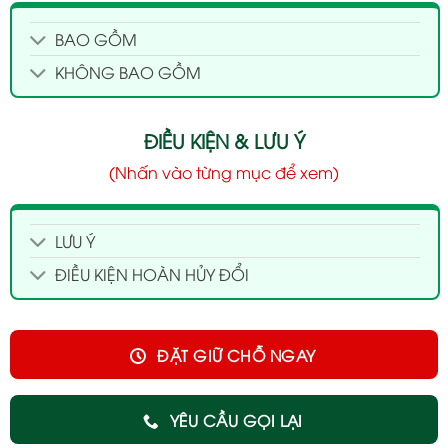
BAO GỒM
KHÔNG BAO GỒM
ĐIỀU KIỆN & LƯU Ý
(Nhấn vào từng mục để xem)
LƯU Ý
ĐIỀU KIỆN HOÀN HỦY ĐỔI
ĐẶT GIỮ CHỖ NGAY
YÊU CẦU GỌI LẠI