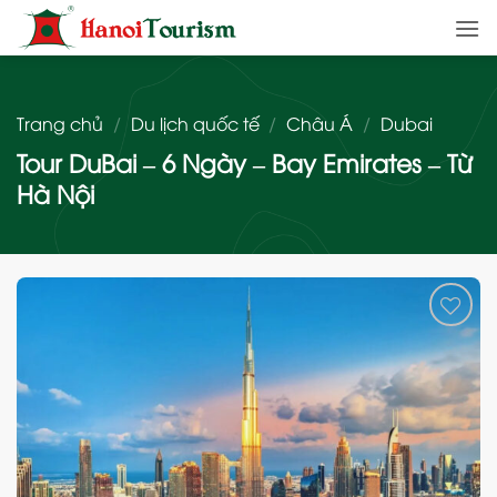
Bỏ
qua
nội
dung
Trang chủ
/
Du lịch quốc tế
/
Châu Á
/
Dubai
Tour DuBai – 6 Ngày – Bay Emirates – Từ
Hà Nội
Add
to
wishlist