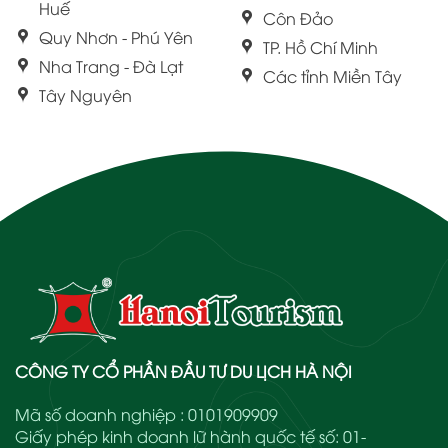
Huế
Côn Đảo
Quy Nhơn - Phú Yên
TP. Hồ Chí Minh
Nha Trang - Đà Lạt
Các tỉnh Miền Tây
Tây Nguyên
CÔNG TY CỔ PHẦN ĐẦU TƯ DU LỊCH HÀ NỘI
Mã số doanh nghiệp : 0101909909
Giấy phép kinh doanh lữ hành quốc tế số: 01-