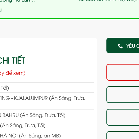
u
YÊU 
HI TIẾT
ày để xem)
Tối)
NG - KUALALUMPUR (Ăn Sáng, Trưa,
AHRU (Ăn Sáng, Trưa, Tối)
n Sáng, Trưa, Tối)
HÀ NỘI (Ăn Sáng, ăn MB)