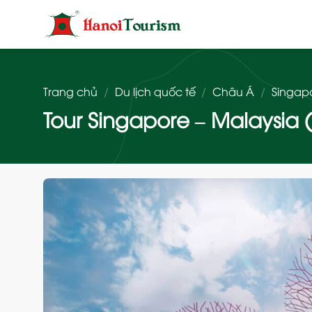
Bỏ
qua
nội
dung
Trang chủ
/
Du lịch quốc tế
/
Châu Á
/
Singap
Tour Singapore – Malaysia (