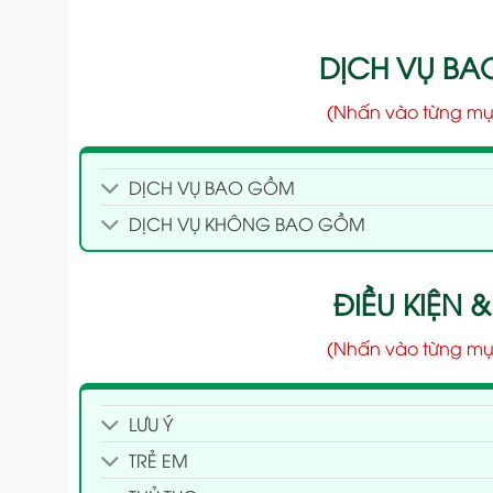
DỊCH VỤ B
(Nhấn vào từng mụ
DỊCH VỤ BAO GỒM
DỊCH VỤ KHÔNG BAO GỒM
ĐIỀU KIỆN &
(Nhấn vào từng mụ
LƯU Ý
TRẺ EM