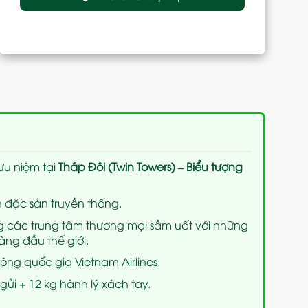
ưu niệm tại
Tháp Đôi (Twin Towers) – Biểu tượng
 đặc sản truyền thống.
g các trung tâm thương mại sầm uất với những
ng đầu thế giới.
ng quốc gia Vietnam Airlines.
gửi + 12 kg hành lý xách tay.