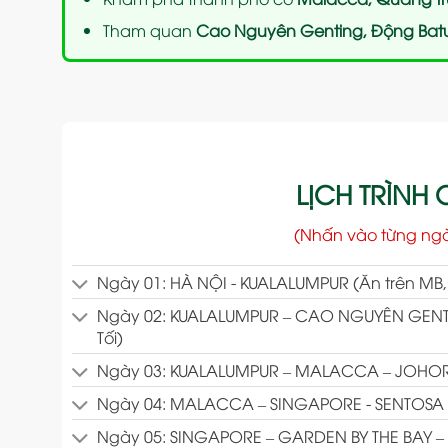
Tham quan
Cao Nguyên Genting, Động Bat
LỊCH TRÌNH C
(Nhấn vào từng ng
Ngày 01: HÀ NỘI - KUALALUMPUR (Ăn trên MB, 
Ngày 02: KUALALUMPUR – CAO NGUYÊN GENTI
Tối)
Ngày 03: KUALALUMPUR – MALACCA – JOHOR B
Ngày 04: MALACCA – SINGAPORE - SENTOSA (Ă
Ngày 05: SINGAPORE – GARDEN BY THE BAY – 