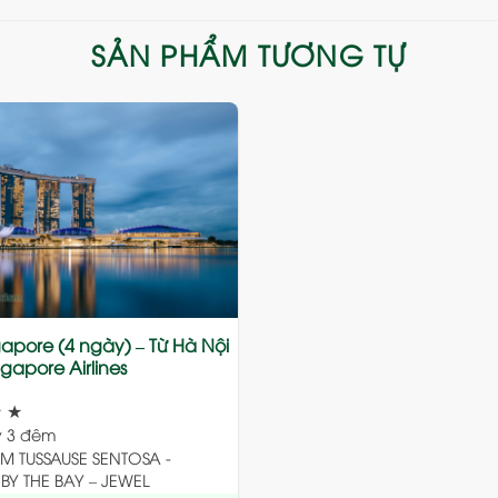
SẢN PHẨM TƯƠNG TỰ
Add
to
wishlist
gapore (4 ngày) – Từ Hà Nội
ngapore Airlines
★
★
 3 đêm
 TUSSAUSE SENTOSA -
Y THE BAY – JEWEL