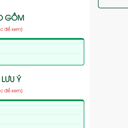
AO GỒM
c để xem)
 LƯU Ý
c để xem)