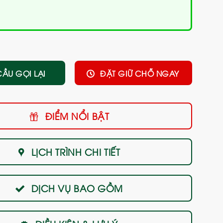
CẦU GỌI LẠI
ĐẶT GIỮ CHỖ NGAY
ĐIỂM NỔI BẬT
LỊCH TRÌNH CHI TIẾT
DỊCH VỤ BAO GỒM