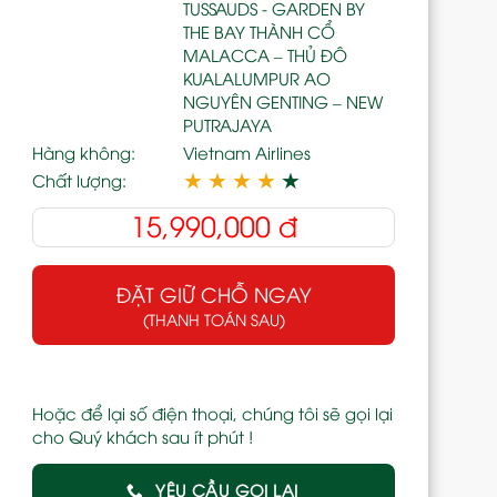
TUSSAUDS - GARDEN BY
THE BAY THÀNH CỔ
MALACCA – THỦ ĐÔ
KUALALUMPUR AO
NGUYÊN GENTING – NEW
PUTRAJAYA
Hàng không:
Vietnam Airlines
★
★
★
★
★
Chất lượng:
15,990,000
đ
ĐẶT GIỮ CHỖ NGAY
(THANH TOÁN SAU)
Hoặc để lại số điện thoại, chúng tôi sẽ gọi lại
cho Quý khách sau ít phút !
YÊU CẦU GỌI LẠI