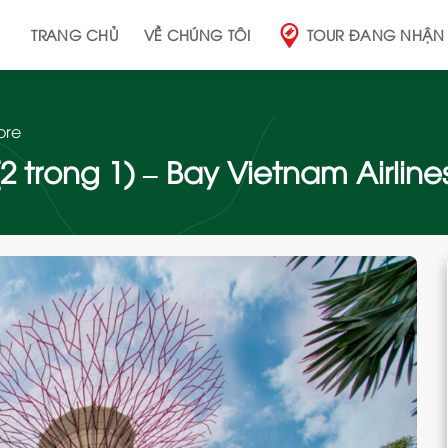
TRANG CHỦ
VỀ CHÚNG TÔI
TOUR ĐANG NHẬN
ore
2 trong 1) – Bay Vietnam Airline
Add
to
wishlist