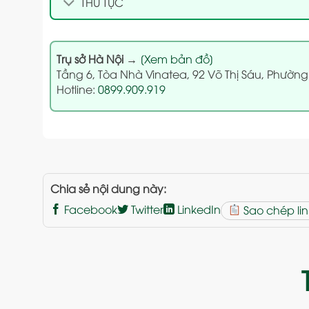
THỦ TỤC
Trụ sở Hà Nội
→
[Xem bản đồ]
Tầng 6, Tòa Nhà Vinatea, 92 Võ Thị Sáu, Phường
Hotline:
0899.909.919
Chia sẻ nội dung này:
Facebook
Twitter
LinkedIn
Sao chép lin