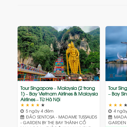
Add
to
wishlist
Tour Singapore – Malaysia (2 trong
Tour Sin
1) – Bay Vietnam Airlines & Malaysia
– Bay Si
Airlines – Từ Hà Nội
★
★
★
★
★
★
★
★
5 ngày 4 đêm
4 ngày
ĐẢO SENTOSA - MADAME TUSSAUDS
MADAM
- GARDEN BY THE BAY THÀNH CỔ
GARDEN B