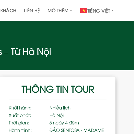
 KHÁCH
LIÊN HỆ
MỞ THÊM
TIẾNG VIỆT
▼
s – Từ Hà Nội
THÔNG TIN TOUR
Khởi hành:
Nhiều lịch
Xuất phát:
Hà Nội
Thời gian:
5 ngày 4 đêm
Hành trình:
ĐẢO SENTOSA - MADAME