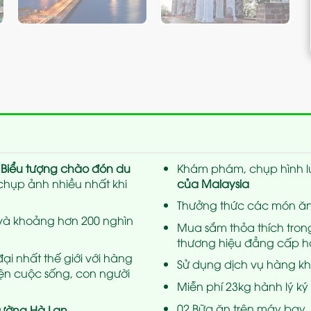
“
Biểu tượng chào đón du
Khám phám, chụp hình l
 chụp ảnh nhiều nhất khi
của Malaysia
Thưởng thức các món ăn
 và khoảng hơn 200 nghìn
Mua sắm thỏa thích tron
thương hiệu đẳng cấp hà
đại nhất thế giới với hàng
Sử dụng dịch vụ hàng khô
iện cuộc sống, con người
Miễn phí 23kg hành lý ký 
02 Bữa ăn trên máy bay.
ường Hà Lan
…