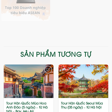
SẢN PHẨM TƯƠNG TỰ
Add
Add
to
to
wishlist
wishlist
Tour Hàn Quốc Mùa Hoa
Tour Hàn Quốc Seoul Mùa
Anh Đào (5 ngày) – từ Hà
Thu (05 ngày) – từ Hà Nội
Nội – Bay Jeju Air