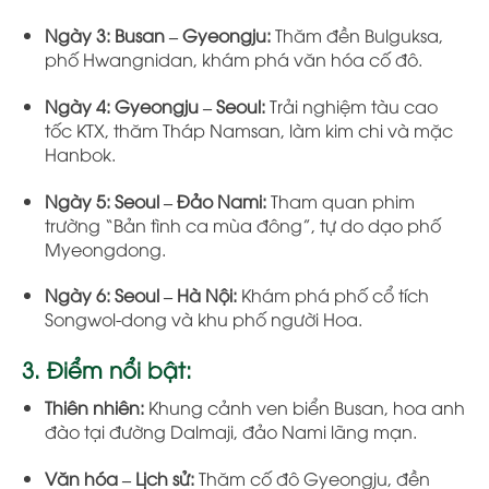
Ngày 3:
Busan – Gyeongju:
Thăm đền Bulguksa,
phố Hwangnidan, khám phá văn hóa cố đô.
Ngày 4:
Gyeongju – Seoul:
Trải nghiệm tàu cao
tốc KTX, thăm Tháp Namsan, làm kim chi và mặc
Hanbok.
Ngày 5:
Seoul – Đảo Nami:
Tham quan phim
trường “Bản tình ca mùa đông”, tự do dạo phố
Myeongdong.
Ngày 6:
Seoul – Hà Nội:
Khám phá phố cổ tích
Songwol-dong và khu phố người Hoa.
3. Điểm nổi bật:
Thiên nhiên:
Khung cảnh ven biển Busan, hoa anh
đào tại đường Dalmaji, đảo Nami lãng mạn.
Văn hóa – Lịch sử:
Thăm cố đô Gyeongju, đền