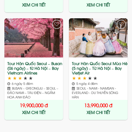
XEM CHI TIẾT
XEM CHI TIẾT
Add
Add
to
to
wishlist
wishlist
Tour Hàn Quốc Seoul – Busan
Tour Hàn Quốc Seoul Mùa Hè
(06 ngày) – từ Hà Nội – Bay
(5 ngày) – Từ Hà Nội – Bay
Vietnam Airlines
Vietjet Air
★
★
★
★
★
★
★
★
★
★
6 ngày 5 đêm
5 ngày 4 đêm
BUSAN – GYEONGJU – SEOUL –
SEOUL - NAMI - NAMSAN -
ĐẢO NAMI – TÀU ĐIỆN – NGẮM
EVERLAND - DU THUYỀN SÔNG
HOA ANH ĐÀO
HÀN
19,900,000
đ
13,990,000
đ
XEM CHI TIẾT
XEM CHI TIẾT