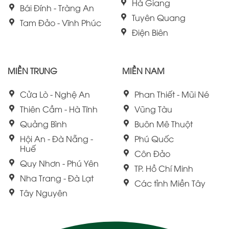
Hà Giang
Bái Đính - Tràng An
Tuyên Quang
Tam Đảo - Vĩnh Phúc
Điện Biên
MIỀN TRUNG
MIỀN NAM
Cửa Lò - Nghệ An
Phan Thiết - Mũi Né
Thiên Cầm - Hà Tĩnh
Vũng Tàu
Quảng Bình
Buôn Mê Thuột
Hội An - Đà Nẵng -
Phú Quốc
Huế
Côn Đảo
Quy Nhơn - Phú Yên
TP. Hồ Chí Minh
Nha Trang - Đà Lạt
Các tỉnh Miền Tây
Tây Nguyên