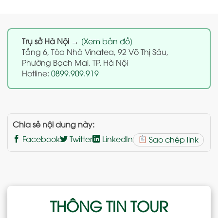
Trụ sở Hà Nội
→
[Xem bản đồ]
Tầng 6, Tòa Nhà Vinatea, 92 Võ Thị Sáu,
Phường Bạch Mai, TP. Hà Nội
Hotline:
0899.909.919
Chia sẻ nội dung này:
Facebook
Twitter
LinkedIn
Sao chép link
THÔNG TIN TOUR