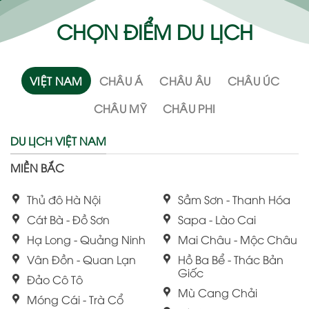
CHỌN ĐIỂM DU LỊCH
VIỆT NAM
CHÂU Á
CHÂU ÂU
CHÂU ÚC
CHÂU MỸ
CHÂU PHI
DU LỊCH VIỆT NAM
MIỀN BẮC
Thủ đô Hà Nội
Sầm Sơn - Thanh Hóa
Cát Bà - Đồ Sơn
Sapa - Lào Cai
Hạ Long - Quảng Ninh
Mai Châu - Mộc Châu
Vân Đồn - Quan Lạn
Hồ Ba Bể - Thác Bản
Giốc
Đảo Cô Tô
Mù Cang Chải
Móng Cái - Trà Cổ