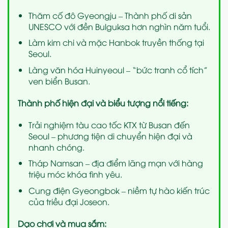
Thăm cố đô Gyeongju – Thành phố di sản
UNESCO với đền Bulguksa hơn nghìn năm tuổi.
Làm kim chi và mặc Hanbok truyền thống tại
Seoul.
Làng văn hóa Huinyeoul – “bức tranh cổ tích”
ven biển Busan.
Thành phố hiện đại và biểu tượng nổi tiếng:
Trải nghiệm tàu cao tốc KTX từ Busan đến
Seoul – phương tiện di chuyển hiện đại và
nhanh chóng.
Tháp Namsan – địa điểm lãng mạn với hàng
triệu móc khóa tình yêu.
Cung điện Gyeongbok – niềm tự hào kiến trúc
của triều đại Joseon.
Dạo chơi và mua sắm: