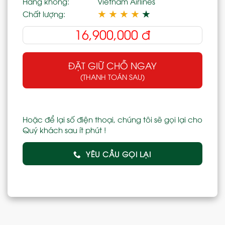
Hàng không:
Vietnam Airlines
★
★
★
★
★
Chất lượng:
16,900,000
đ
ĐẶT GIỮ CHỖ NGAY
(THANH TOÁN SAU)
Hoặc để lại số điện thoại, chúng tôi sẽ gọi lại cho
Quý khách sau ít phút !
YÊU CẦU GỌI LẠI