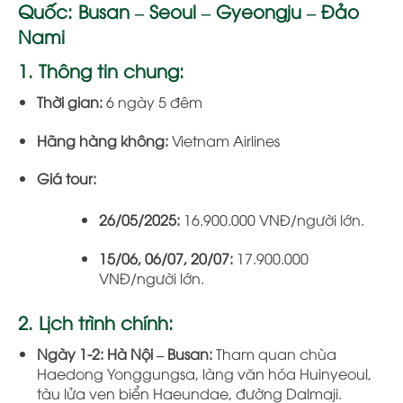
Quốc: Busan – Seoul – Gyeongju – Đảo
Nami
1. Thông tin chung:
Thời gian:
6 ngày 5 đêm
Hãng hàng không:
Vietnam Airlines
Giá tour:
26/05/2025:
16.900.000 VNĐ/người lớn.
15/06, 06/07, 20/07:
17.900.000
VNĐ/người lớn.
2. Lịch trình chính:
Ngày 1-2:
Hà Nội – Busan:
Tham quan chùa
Haedong Yonggungsa, làng văn hóa Huinyeoul,
tàu lửa ven biển Haeundae, đường Dalmaji.