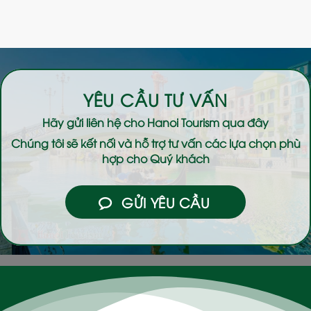
YÊU CẦU TƯ VẤN
Hãy gửi liên hệ cho
Hanoi Tourism
qua đây
Chúng tôi sẽ kết nối và hỗ trợ tư vấn các lựa chọn phù
hợp cho Quý khách
GỬI YÊU CẦU