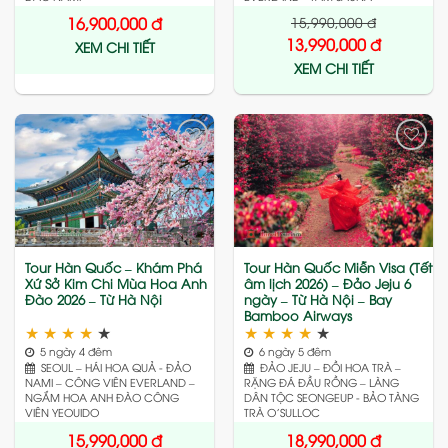
15,990,000
đ
16,900,000
đ
13,990,000
đ
XEM CHI TIẾT
XEM CHI TIẾT
Add
Add
to
to
wishlist
wishlist
Tour Hàn Quốc – Khám Phá
Tour Hàn Quốc Miễn Visa (Tết
Xứ Sở Kim Chi Mùa Hoa Anh
âm lịch 2026) – Đảo Jeju 6
Đào 2026 – Từ Hà Nội
ngày – Từ Hà Nội – Bay
Bamboo Airways
★
★
★
★
★
★
★
★
★
★
5 ngày 4 đêm
6 ngày 5 đêm
SEOUL – HÁI HOA QUẢ - ĐẢO
ĐẢO JEJU – ĐỒI HOA TRÀ –
NAMI – CÔNG VIÊN EVERLAND –
RẶNG ĐÁ ĐẦU RỒNG – LÀNG
NGẮM HOA ANH ĐÀO CÔNG
DÂN TỘC SEONGEUP - BẢO TÀNG
VIÊN YEOUIDO
TRÀ O’SULLOC
15,990,000
đ
18,990,000
đ