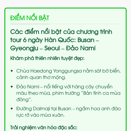
ĐIỂM NỔI BẬT
Các điểm nổi bật của chương trình
tour 6 ngày Hàn Quốc: Busan –
Gyeongju – Seoul – Đảo Nami
Khám phá thiên nhiên tuyệt đẹp:
Chùa Haedong Yonggungsa nằm sát bờ biển,
cảnh quan thơ mộng.
Đảo Nami – nổi tiếng với hàng cây chuyển
màu theo mùa, phim trường “Bản tình ca mùa
đông”.
Đường Dalmaji tại Busan – ngắm hoa anh đào
rực rỡ vào mùa xuân.
Trải nghiệm văn hóa đặc sắc: