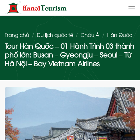
Bỏ
qua
nội
dung
Trang chủ
/
Du lịch quốc tế
/
Châu Á
/
Hàn Quốc
Tour Hàn Quốc – 01 Hành Trình 03 thành
phố lớn: Busan – Gyeongju – Seoul – Từ
Hà Nội – Bay Vietnam Airlines
Add
to
wishlist