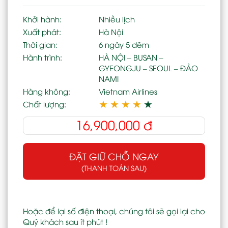
Khởi hành:
Nhiều lịch
Xuất phát:
Hà Nội
Thời gian:
6 ngày 5 đêm
Hành trình:
HÀ NỘI – BUSAN –
GYEONGJU – SEOUL – ĐẢO
NAMI
Hàng không:
Vietnam Airlines
★
★
★
★
★
Chất lượng:
16,900,000
đ
ĐẶT GIỮ CHỖ NGAY
(THANH TOÁN SAU)
Hoặc để lại số điện thoại, chúng tôi sẽ gọi lại cho
Quý khách sau ít phút !