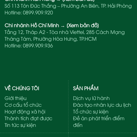
Số 113 Tôn Đức Thắng – Phường An Biên, TP. Hải Phòng
Hotline:
0899.909.920
Chi nhánh Hồ Chí Minh
→
[Xem bản đồ]
Tầng 12, Tháp A2 - Tòa nhà Viettel, 285 Cách Mạng
Tháng Tám, Phường Hòa Hưng, TP.HCM
Hotline:
0899.909.936
VỀ CHÚNG TÔI
SẢN PHẨM
Giới thiệu
Dịch vụ lữ hành
Cơ cấu tổ chức
Đào tạo nhân lực du lịch
Hoạt động xã hội
Tổ chức sự kiện
Thành tích đạt được
Đề án phát triển điểm
Tin tức sự kiện
đến