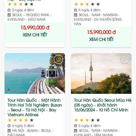
★
★
★
★
★
★
★
★
★
★
5 ngày 4 đêm
5 ngày 4 đêm
SEOUL – YEOUIDO PARK –
SEOUL - NAMI - NAMSAN -
EVERLAND – ĐẢO NAMI
EVERLAND - DU THUYỀN SÔNG
HÀN
15,990,000
đ
15,990,000
đ
XEM CHI TIẾT
XEM CHI TIẾT
Add
Add
to
to
wishlist
wishlist
Tour Hàn Quốc – Một Hành
Tour Hàn Quốc Seoul Mùa Hè
Trình Hai Trải Nghiệm: Busan
(05 ngày) – Khởi hành
– Seoul – Từ Hà Nội – Bay
15/06/2024 – từ Hồ Chí Minh
Vietnam Airlines
★
★
★
★
★
★
★
★
★
★
6 ngày 5 đêm
5 ngày 4 đêm
HÀ NỘI – BUSAN – SEOUL –
SEOUL - NAMI - NAMSAN -
ĐẢO NAMI
EVERLAND - TẮM SAUNA