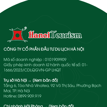
CÔNG TY CỔ PHẦN ĐẦU TƯ DU LỊCH HÀ NỘI
Mã số doanh nghiệp : 0101909909
Giấy phép kinh doanh lữ hành quốc tế số: 01-
1666/2023/CDLQGVN-GP LHQT
Trụ sở Hà Nội
→
[Xem bản đồ]
Tầng 6, Tòa Nhà Vinatea, 92 Võ Thị Sáu, Phường Bạch
Mai, TP. Hà Nội
Hotline:
0899.909.919
Chi nhánh Hải Phòng
→
[Xem bản đồ]