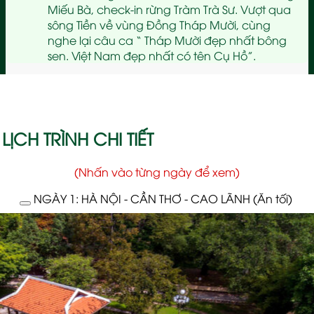
Miếu Bà, check-in rừng Tràm Trà Sư. Vượt qua
sông Tiền về vùng Đồng Tháp Mười, cùng
nghe lại câu ca “ Tháp Mười đẹp nhất bông
sen. Việt Nam đẹp nhất có tên Cụ Hồ”.
LỊCH TRÌNH CHI TIẾT
(Nhấn vào từng ngày để xem)
NGÀY 1: HÀ NỘI - CẦN THƠ - CAO LÃNH (Ăn tối)