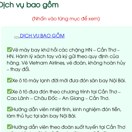
Dịch vụ bao gồm
(Nhấn vào từng mục để xem)
DỊCH VỤ BAO GỒM
Vé máy bay khứ hồi các chặng HN – Cần Thơ –
HN. Hành lý xách tay và ký gửi theo quy định của
hãng. Vé Vietnam Airlines, vé đoàn, không hoàn hủy
– thay đổi.
Xe ô tô máy lạnh đời mới đưa đón sân bay Nội Bài.
Xe ô tô đưa đón theo chương trình tại Cần Thơ –
Cao Lãnh – Châu Đốc – An Giang – Cần Thơ.
Hướng dẫn viên nhiệt tình, kinh nghiệm đón tiễn,
làm thủ tục tại sân bay Nội Bài.
Hướng dẫn viên theo đoàn suốt tuyến tại Cần Thơ