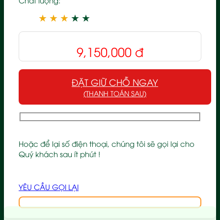
★
★
★
★
★
9,150,000
đ
ĐẶT GIỮ CHỖ NGAY
(THANH TOÁN SAU)
Hoặc để lại số điện thoại, chúng tôi sẽ gọi lại cho
Quý khách sau ít phút !
YÊU CẦU GỌI LẠI