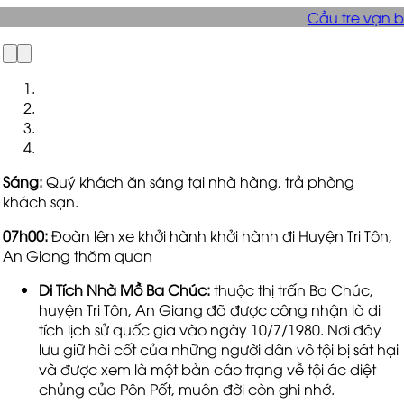
bước
Sáng
:
Quý khách ăn sáng tại nhà hàng, trả phòng
khách sạn.
07h00
:
Đoàn lên xe khởi hành khởi hành đi Huyện Tri Tôn,
An Giang thăm quan
Di Tích
Nhà Mồ Ba Chúc:
thuộc thị trấn Ba Chúc,
huyện Tri Tôn, An Giang đã được công nhận là di
tích lịch sử quốc gia vào ngày 10/7/1980. Nơi đây
lưu giữ hài cốt của những người dân vô tội bị sát hại
và được xem là một bản cáo trạng về tội ác diệt
chủng của Pôn Pốt, muôn đời còn ghi nhớ.