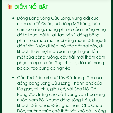
ĐIỂM NỔI BẬT
Đồng Bằng Sông Cửu Long, vùng đất cực
nam của Tổ Quốc, nơi dòng Mê Kông, hóa
chín con rồng, mang phù sa của những vùng
đất đi qua, bồi tụ lại, tạo nên 1 đồng bằng
phì nhiêu, màu mỡ, nuôi sống muôn đời người
dân Việt. Bước đi trên mỗi tấc đất nơi đây, du
khách thấy một màu xanh ngút ngàn tầm
mắt của đồng ruộng, cây trái, mới thầm cảm
phục công ơn của ông cha ta, đã mở mang
bờ cõi, tạo dựng cơ nghiệp.
Cần Thơ được ví như Tây Đô, trung tâm của
đồng bằng Sông Cửu Long. Thành phố của
lúa gạo, trù phú, giàu có, với Chợ Nổi Cái
Răng đặc trưng cho cả 1 vùng văn hóa sông
nước Nam Bộ. Ngược dòng sông Hậu, du
khách đến Châu Đốc, ghé thăm Chợ Châu
Đốc, thưởng thức chè thốt nốt, khô cá…viếng