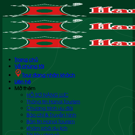
Bỏ
qua
nội
dung
Trang chủ
Về chúng tôi
Tour đang nhận khách
Liên hệ
Mở thêm
HỒ SƠ NĂNG LỰC
Thông tin Hanoi Tourism
Chương trình ưu đãi
Báo chí & Truyền hình
Bản tin Hanoi Tourism
Khám phá du lịch
Tài liệu chia sẻ