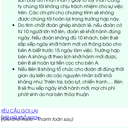
ty chúng tôi không chịu trách nhiệm cho sự việc
trên. Các chi phí cho chương trình sẽ không
được chúng tôi hoàn lại trong trường hợp này.
Do tính chất đoàn ghép khách lẻ, nếu đoàn có
từ 10 người lớn trở lên, đoàn sẽ khởi hành đúng
ngày. Nếu đoàn không đủ 10 khách, bên B sẽ
sắp xếp ngày khởi hành mới và thông báo cho
bên A biết trước 15 ngày làm việc. Trường hợp
bên A không đi theo lịch khởi hành mới được,
bên B sẽ hoàn lại tiền cọc cho bên A.
Nếu Bên B không tổ chức cho đoàn đi đúng thời
gian dự kiến do các nguyên nhân bất khả
kháng như: Thiên tai, bão lụt, chiến tranh…. Bên
B sẽ thu xếp ngày khởi hành mới, mọi chi phí
phát sinh do hai bên thỏa thuận
YÊU CẦU GỌI LẠI
Đặt giữ chỗ ngay
(Giữ chỗ trước – Thanh toán sau)