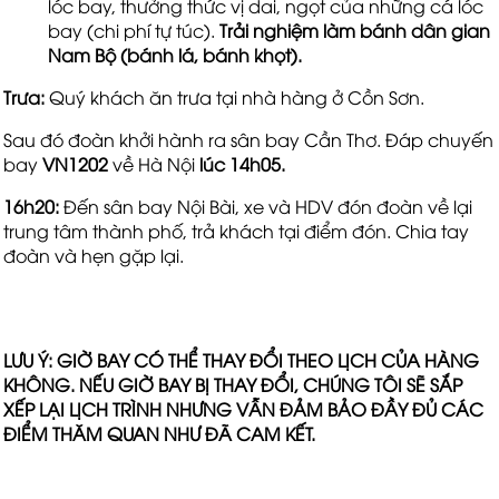
lóc bay, thưởng thức vị dai, ngọt của những cá lóc
bay (chi phí tự túc).
Trải nghiệm làm bánh dân gian
Nam Bộ (bánh lá, bánh khọt).
Trưa:
Quý khách ăn trưa tại nhà hàng ở Cồn Sơn.
Sau đó đoàn khởi hành ra sân bay Cần Thơ. Đáp chuyến
bay
VN1202
về Hà Nội
lúc 14h05.
16h20:
Đến sân bay Nội Bài, xe và HDV đón đoàn về lại
trung tâm thành phố, trả khách tại điểm đón. Chia tay
đoàn và hẹn gặp lại.
LƯU Ý: GIỜ BAY CÓ THỂ THAY ĐỔI THEO LỊCH CỦA HÀNG
KHÔNG. NẾU GIỜ BAY BỊ THAY ĐỔI, CHÚNG TÔI SẼ SẮP
XẾP LẠI LỊCH TRÌNH NHƯNG VẪN ĐẢM BẢO ĐẦY ĐỦ CÁC
ĐIỂM THĂM QUAN NHƯ ĐÃ CAM KẾT.