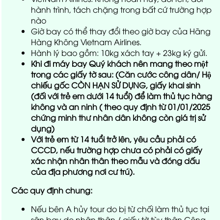
hành trình, tách chặng trong bất cứ trường hợp
nào
Giờ bay có thể thay đổi theo giờ bay của Hãng
Hàng Không Vietnam Airlines.
Hành lý bao gồm: 10kg xách tay + 23kg ký gửi.
Khi đi máy bay Quý khách nên mang theo một
trong các giấy tờ sau: (Căn cước công dân/ Hộ
chiếu gốc CÒN HẠN SỬ DỤNG, giấy khai sinh
(đối với trẻ em dưới 14 tuổi) để làm thủ tục hàng
không và an ninh ( theo quy định từ 01/01/2025
chứng minh thư nhân dân không còn giá trị sử
dụng)
Với trẻ em từ 14 tuổi trở lên, yêu cầu phải có
CCCD, nếu trường hợp chưa có phải có giấy
xác nhận nhân thân theo mẫu và đóng dấu
của địa phương nơi cư trú).
Các quy định chung:
Nếu bên A hủy tour do bị từ chối làm thủ tục tại
sân bay do nhân thân / giấy tờ tùy thân Công