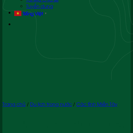
Tuyển dụng
Tiếng Việt
▼
Trang chủ
/
Du lịch trong nước
/
Các tỉnh Miền Tây
Tour Đồng Bằng Sông Cửu Long – Miên