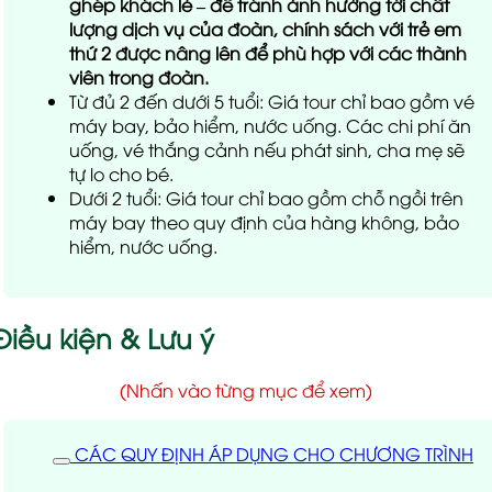
ghép khách lẻ – để tránh ảnh hưởng tới chất
lượng dịch vụ của đoàn, chính sách với trẻ em
thứ 2 được nâng lên để phù hợp với các thành
viên trong đoàn.
Từ đủ 2 đến dưới 5 tuổi: Giá tour chỉ bao gồm vé
máy bay, bảo hiểm, nước uống. Các chi phí ăn
uống, vé thắng cảnh nếu phát sinh, cha mẹ sẽ
tự lo cho bé.
Dưới 2 tuổi: Giá tour chỉ bao gồm chỗ ngồi trên
máy bay theo quy định của hàng không, bảo
hiểm, nước uống.
Điều kiện & Lưu ý
(Nhấn vào từng mục để xem)
CÁC QUY ĐỊNH ÁP DỤNG CHO CHƯƠNG TRÌNH