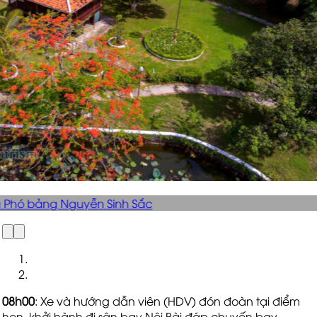
ăng Cụ Phó bảng Nguyễn Sinh Sắc
08h00
: Xe và hướng dẫn viên (HDV) đón đoàn tại điểm
hẹn. khởi hành đi sân bay Nội Bài đáp chuyến bay