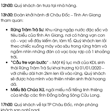
12h00:
Quý khách ăn trưa tại nhà hàng.
13h30:
Đoàn khởi hành đi Châu Đốc – Tỉnh An Giang
tham quan:
Rừng Tràm Trà Sư
. Khu rừng ngập nước đặc sắc và
tiêu biểu của tỉnh An Giang, nơi có hàng vạn con
cò – vạc về đây kiếm ăn, làm tổ. Quý khách len lỏi
theo chiếc xuồng máy vào sâu trong rừng tràm và
ngắm nhìn những đàn cò vạc bay rợp cả 1 khoảng
trời
.
“Cầu tre vạn bước
” – Một Kỷ lục mới của KDL sinh
thái Rừng Tràm Trà Sư khai trương từ 01/01/2020 –
với chiều dài hơn 2km len lỏi vào rừng, Quý khách
sẽ được hòa mình vào thiên nhiên sinh thái hoang
dã.
Miếu Bà Chúa Xứ,
ngôi miếu nổi tiếng linh thiêng
của khắp các tỉnh Đồng bằng Sông Cửu Long.
17h00
: Quý khách về lại TP Châu Đốc, nhận phòng
khách sạn nghỉ ngơi.