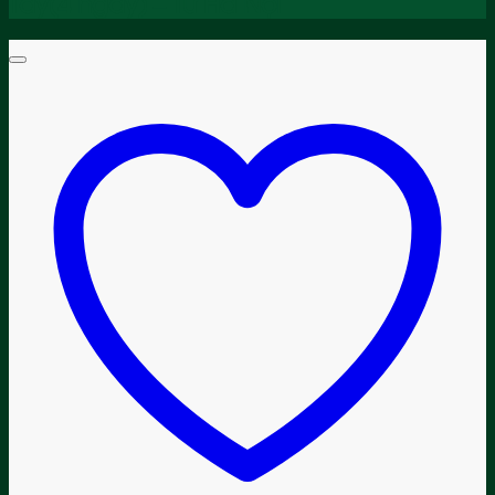
Tây(4 ngày) – Từ Hà Nội