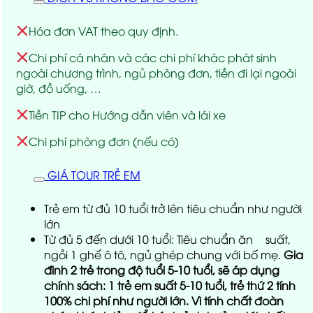
Hóa đơn VAT theo quy định.
Chi phí cá nhân và các chi phí khác phát sinh
ngoài chương trình, ngủ phòng đơn, tiền đi lại ngoài
giờ, đồ uống, …
Tiền TIP cho Hướng dẫn viên và lái xe
Chi phí phòng đơn (nếu có)
GIÁ TOUR TRẺ EM
Trẻ em từ đủ 10 tuổi trở lên tiêu chuẩn như người
lớn
Từ đủ 5 đến dưới 10 tuổi: Tiêu chuẩn ăn ½ suất,
ngồi 1 ghế ô tô, ngủ ghép chung với bố mẹ.
Gia
đình 2 trẻ trong độ tuổi 5-10 tuổi, sẽ áp dụng
chính sách: 1 trẻ em suất 5-10 tuổi, trẻ thứ 2 tính
100% chi phí như người lớn. Vì tính chất đoàn