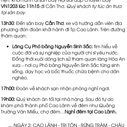
VN1203 lúc 11h15
đi Cần Thơ.
Quý khách tự túc ăn trưa
tại sân bay.
13h30
: Đến sân bay
Cần Thơ
, xe và hướng dẫn viên địa
phương đón đoàn khởi hành đi Tp Cao Lãnh. Trên đường
thăm quan:
Lăng Cụ Phó bảng Nguyễn Sinh Sắc:
tìm hiểu về
cuộc đời và sự nghiệp của người chí sĩ yêu nước.
Đồng thời xuôi dòng lịch sử tham quan làng Hòa An
xưa – nơi cụ Phó bảng Nguyễn Sinh Sắc từng sinh
sống, dạy học và bốc thuốc chữa bệnh cho dân
nghèo.
17h00:
Đoàn về khách sạn nhận phòng nghỉ ngơi.
19h00:
Quý khách ăn tối tại nhà hàng. Sau đó tự do
khám phá thành phố Cao Lãnh về đêm như Quảng
Trường Văn Miếu, chợ đêm…
Nghỉ đêm tại Cao Lãnh.
NGÀY 2: CAO LÃNH - TRI TÔN - RỪNG TRÀM - CHÂU