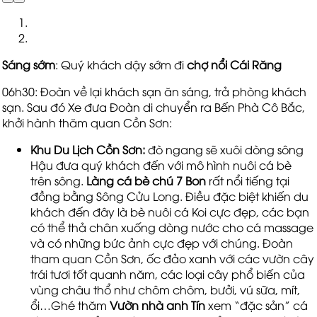
Sáng sớm
: Quý khách dậy sớm đi
chợ nổi Cái Răng
06h30: Đoàn về lại khách sạn ăn sáng, trả phòng khách
sạn. Sau đó Xe đưa Đoàn di chuyển ra Bến Phà Cô Bắc,
khởi hành thăm quan Cồn Sơn:
Khu Du Lịch Cồn Sơn:
đò ngang sẽ xuôi dòng sông
Hậu đưa quý khách đến với mô hình nuôi cá bè
trên sông.
Làng cá bè chú 7 Bon
rất nổi tiếng tại
đồng bằng Sông Cửu Long. Điều đặc biệt khiến du
khách đến đây là bè nuôi cá Koi cực đẹp, các bạn
có thể thả chân xuống dòng nước cho cá massage
và có những bức ảnh cực đẹp với chúng. Đoàn
tham quan Cồn Sơn, ốc đảo xanh với các vườn cây
trái tươi tốt quanh năm, các loại cây phổ biến của
vùng châu thổ như chôm chôm, bưởi, vú sữa, mít,
ổi…Ghé thăm
Vườn nhà anh Tín
xem “đặc sản” cá