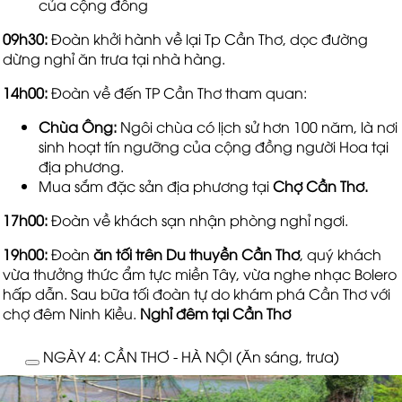
của cộng đồng
09h30:
Đoàn khởi hành về lại Tp Cần Thơ, dọc đường
dừng nghỉ ăn trưa tại nhà hàng.
14h00:
Đoàn về đến TP Cần Thơ tham quan:
Chùa Ông:
Ngôi chùa có lịch sử hơn 100 năm, là nơi
sinh hoạt tín ngưỡng của cộng đồng người Hoa tại
địa phương.
Mua sắm đặc sản địa phương tại
Chợ Cần Thơ.
17h00:
Đoàn về khách sạn nhận phòng nghỉ ngơi.
19h00:
Đoàn
ăn tối trên
Du thuyền Cần Thơ
, quý khách
vừa thưởng thức ẩm tực miền Tây, vừa nghe nhạc Bolero
hấp dẫn. Sau bữa tối đoàn tự do khám phá Cần Thơ với
chợ đêm Ninh Kiều.
Nghỉ đêm tại Cần Thơ
NGÀY 4: CẦN THƠ - HÀ NỘI (Ăn sáng, trưa)