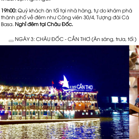
19h00:
Quý khách ăn tối tại nhà hàng, tự do khám phá
thành phố về đêm như Công viên 30/4, Tượng đài Cá
Basa.
Nghỉ đêm tại Châu Đốc.
NGÀY 3: CHÂU ĐỐC - CẦN THƠ (Ăn sáng, trưa, tối )