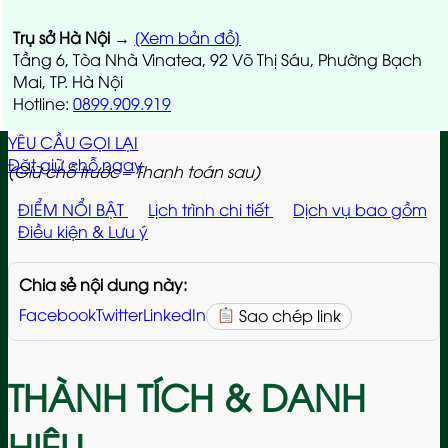
Trụ sở Hà Nội
→
[Xem bản đồ]
Tầng 6, Tòa Nhà Vinatea, 92 Võ Thị Sáu, Phường Bạch
Mai, TP. Hà Nội
Hotline:
0899.909.919
YÊU CẦU GỌI LẠI
Đặt giữ chỗ ngay
(Giữ chỗ trước – Thanh toán sau)
ĐIỂM NỔI BẬT
Lịch trình chi tiết
Dịch vụ bao gồm
Điều kiện & Lưu ý
Chia sẻ nội dung này:
Facebook
Twitter
LinkedIn
Sao chép link
THÀNH TÍCH & DANH
HIỆU