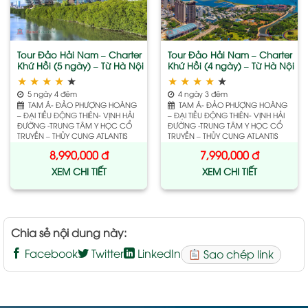
wishlist
wishlist
Tour Đảo Hải Nam – Charter
Tour Đảo Hải Nam – Charter
Khứ Hồi (5 ngày) – Từ Hà Nội
Khứ Hồi (4 ngày) – Từ Hà Nội
★
★
★
★
★
★
★
★
★
★
5 ngày 4 đêm
4 ngày 3 đêm
TAM Á- ĐẢO PHƯỢNG HOÀNG
TAM Á- ĐẢO PHƯỢNG HOÀNG
– ĐẠI TIỀU ĐỘNG THIÊN- VỊNH HẢI
– ĐẠI TIỀU ĐỘNG THIÊN- VỊNH HẢI
ĐƯỜNG -TRUNG TÂM Y HỌC CỔ
ĐƯỜNG -TRUNG TÂM Y HỌC CỔ
TRUYỀN – THỦY CUNG ATLANTIS
TRUYỀN – THỦY CUNG ATLANTIS
8,990,000
đ
7,990,000
đ
XEM CHI TIẾT
XEM CHI TIẾT
Chia sẻ nội dung này:
Facebook
Twitter
LinkedIn
Sao chép link