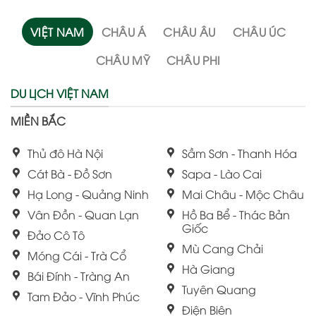
VIỆT NAM
CHÂU Á
CHÂU ÂU
CHÂU ÚC
CHÂU MỸ
CHÂU PHI
DU LỊCH VIỆT NAM
MIỀN BẮC
Thủ đô Hà Nội
Sầm Sơn - Thanh Hóa
Cát Bà - Đồ Sơn
Sapa - Lào Cai
Hạ Long - Quảng Ninh
Mai Châu - Mộc Châu
Vân Đồn - Quan Lạn
Hồ Ba Bể - Thác Bản
Giốc
Đảo Cô Tô
Mù Cang Chải
Móng Cái - Trà Cổ
Hà Giang
Bái Đính - Tràng An
Tuyên Quang
Tam Đảo - Vĩnh Phúc
Điện Biên