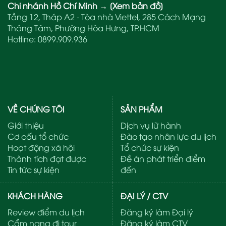
Chi nhánh Hồ Chí Minh
→
[Xem bản đồ]
Tầng 12, Tháp A2 - Tòa nhà Viettel, 285 Cách Mạng
Tháng Tám, Phường Hòa Hưng, TP.HCM
Hotline:
0899.909.936
VỀ CHÚNG TÔI
SẢN PHẨM
Giới thiệu
Dịch vụ lữ hành
Cơ cấu tổ chức
Đào tạo nhân lực du lịch
Hoạt động xã hội
Tổ chức sự kiện
Thành tích đạt được
Đề án phát triển điểm
Tin tức sự kiện
đến
KHÁCH HÀNG
ĐẠI LÝ / CTV
Review điểm du lịch
Đăng ký làm Đại lý
Cẩm nang đi tour
Đăng ký làm CTV