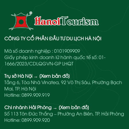
CÔNG TY CỔ PHẦN ĐẦU TƯ DU LỊCH HÀ NỘI
Mã số doanh nghiệp : 0101909909
Giấy phép kinh doanh lữ hành quốc tế số: 01-
1666/2023/CDLQGVN-GP LHQT
Trụ sở Hà Nội
→
[Xem bản đồ]
Tầng 6, Tòa Nhà Vinatea, 92 Võ Thị Sáu, Phường Bạch
Mai, TP. Hà Nội
Hotline:
0899.909.919
Chi nhánh Hải Phòng
→
[Xem bản đồ]
Số 113 Tôn Đức Thắng – Phường An Biên, TP. Hải Phòng
Hotline:
0899.909.920