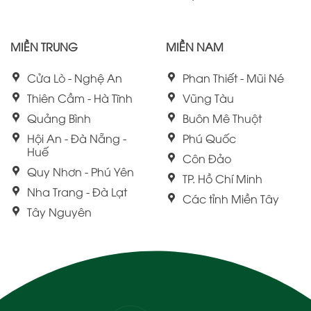
MIỀN TRUNG
MIỀN NAM
Cửa Lò - Nghệ An
Phan Thiết - Mũi Né
Thiên Cầm - Hà Tĩnh
Vũng Tàu
Quảng Bình
Buôn Mê Thuột
Hội An - Đà Nẵng -
Phú Quốc
Huế
Côn Đảo
Quy Nhơn - Phú Yên
TP. Hồ Chí Minh
Nha Trang - Đà Lạt
Các tỉnh Miền Tây
Tây Nguyên